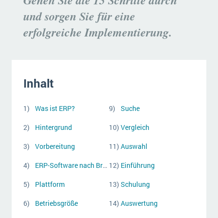
Gehen Sie die 15 Schritte durch
Die „SaaSpocalypse“: Was ist das und was bedeutet es für die Zukunft von Unternehmenssoftware?
und sorgen Sie für eine
SAP investiert mit zwei strategischen Übernahmen in Enterprise-KI
erfolgreiche Implementierung.
ERP-Trends in der Produktion
NACHRICHTENARCHIV
Inhalt
Was ist ERP?
Suche
Hintergrund
Vergleich
Vorbereitung
Auswahl
ERP-Software nach Branche
Einführung
Plattform
Schulung
Betriebsgröße
Auswertung