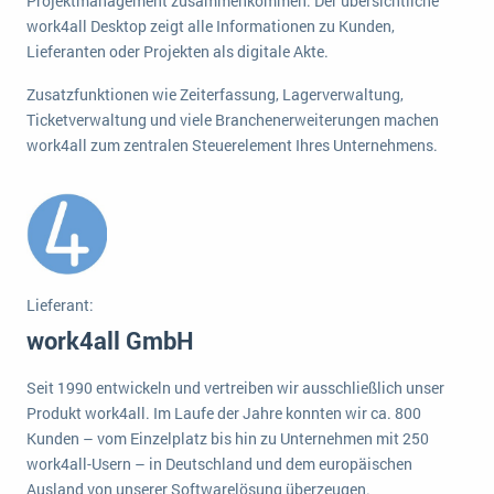
Projektmanagement zusammenkommen. Der übersichtliche
wichtigsten Punkte, die es zu beachten gilt
Logistik
work4all Desktop zeigt alle Informationen zu Kunden,
Produktion
Lieferanten oder Projekten als digitale Akte.
Service Level Agreements (SLA) und ERP: Was muss man wissen?
Immobilien
Zusatzfunktionen wie Zeiterfassung, Lagerverwaltung,
ERP-Software für Abfallentsorger
Services
Ticketverwaltung und viele Branchenerweiterungen machen
work4all zum zentralen Steuerelement Ihres Unternehmens.
Textil und Mode
Digitale Arbeitsaufträge in Ihrem ERP- oder FSM-System: clever und effizient
Vermietung
MEHR ÜBER ERP-SOFTWARE
Versorgung
ERP News
Lieferant:
work4all GmbH
Seit 1990 entwickeln und vertreiben wir ausschließlich unser
Produkt work4all. Im Laufe der Jahre konnten wir ca. 800
SAP übernimmt Reltio für eine bessere
Kunden – vom Einzelplatz bis hin zu Unternehmen mit 250
Datenintegration
work4all-Usern – in Deutschland und dem europäischen
Ausland von unserer Softwarelösung überzeugen.