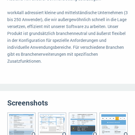
Die „SaaSpocalypse“: Was ist das und was bedeutet es für die Zukunft von Unternehmenssoftware?
work4all adressiert kleine und mittelständische Unternehmen (3
SAP investiert mit zwei strategischen Übernahmen in Enterprise-KI
bis 250 Anwender), die wir außergewöhnlich schnell in die Lage
versetzen, effizient mit unserer Software zu arbeiten. Unser
ERP-Trends in der Produktion
Produkt ist grundsätzlich branchenneutral und äußerst flexibel
in der Konfiguration für spezielle Anforderungen und
NACHRICHTENARCHIV
individuelle Anwendungsbereiche. Für verschiedene Branchen
gibt es Branchenerweiterungen mit spezifischen
Zusatzfunktionen.
Screenshots