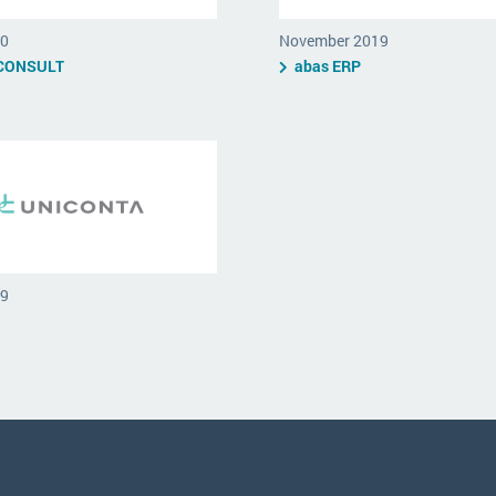
20
November 2019
CONSULT
abas ERP
19