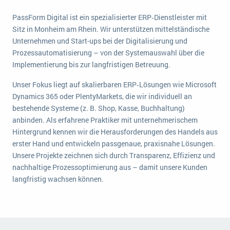
Die „SaaSpocalypse“: Was ist das und was bedeutet es für die Zukunft von Unternehmenssoftware?
PassForm Digital ist ein spezialisierter ERP‑Dienstleister mit
Sitz in Monheim am Rhein. Wir unterstützen mittelständische
SAP investiert mit zwei strategischen Übernahmen in Enterprise-KI
Unternehmen und Start-ups bei der Digitalisierung und
ERP-Trends in der Produktion
Prozessautomatisierung – von der Systemauswahl über die
Implementierung bis zur langfristigen Betreuung.
NACHRICHTENARCHIV
Unser Fokus liegt auf skalierbaren ERP‑Lösungen wie Microsoft
Dynamics 365 oder PlentyMarkets, die wir individuell an
bestehende Systeme (z. B. Shop, Kasse, Buchhaltung)
anbinden. Als erfahrene Praktiker mit unternehmerischem
Hintergrund kennen wir die Herausforderungen des Handels aus
erster Hand und entwickeln passgenaue, praxisnahe Lösungen.
Unsere Projekte zeichnen sich durch Transparenz, Effizienz und
nachhaltige Prozessoptimierung aus – damit unsere Kunden
langfristig wachsen können.