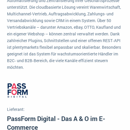
Automatisierung und Zentralisierung ihrer Geschäftsprozesse
wichtigsten Punkte, die es zu beachten gilt
Logistik
unterstützt. Die cloudbasierte Lösung vereint Warenwirtschaft,
Produktion
Multichannel-Vertrieb, Auftragsabwicklung, Zahlungs- und
Service Level Agreements (SLA) und ERP: Was muss man wissen?
Versandabwicklung sowie CRM in einem System. Über 50
Immobilien
Vertriebskanäle – darunter Amazon, eBay, OTTO, Kaufland und
ERP-Software für Abfallentsorger
Services
ein eigener Webshop – können zentral verwaltet werden. Dank
zahlreicher Plugins, Schnittstellen und einer offenen REST‑API
Textil und Mode
Digitale Arbeitsaufträge in Ihrem ERP- oder FSM-System: clever und effizient
ist plentymarkets flexibel anpassbar und skalierbar. Besonders
Vermietung
geeignet ist das System für wachstumsorientierte Händler im
MEHR ÜBER ERP-SOFTWARE
Versorgung
B2C‑ und B2B‑Bereich, die viele Kanäle effizient steuern
möchten.
ERP News
Lieferant:
SAP übernimmt Reltio für eine bessere
PassForm Digital - Das A & O im E-
Datenintegration
Commerce