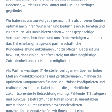
Die „SaaSpocalypse“: Was ist das und was bedeutet es für die Zukunft von Unternehmenssoftware?
Bodensee, wurde 2000 von Günter und Lucilia Benzinger
gegründet.
SAP investiert mit zwei strategischen Übernahmen in Enterprise-KI
Wir haben es uns zur Aufgabe gemacht, Sie als unseren Kunden
ERP-Trends in der Produktion
optimal nach Ihren Wünschen und Bedürfnissen zu beraten und
zu betreuen. Als Basis hierzu sehen wir das gegenseitige
NACHRICHTENARCHIV
Vertrauen zwischen Ihnen und uns. Dabei verfolgen wir immer
das Ziel eine langfristige und partnerschaftliche
Kundenbeziehung aufzubauen und zu pflegen. Dabei ist uns
bewusst, dass ein dauerhafter Erfolg nur über langfristige
Zufriedenheit unserer Kunden möglich ist.
Als Partner wichtiger IT Hersteller verfügen wir über ein hohes
Maß an Produktkompetenz und Zertifizierungen um Ihnen die
optimalen Komponenten für Ihre Bedürfnisse konfigurieren und
realisieren zu können. Dabei ist uns die ganzheitliche und
zukunftsorientierte Betrachtung wichtig. Fehlende IT Strategien
und punktuelle Betrachtungen führen sonst zu unrentablen
Investitionen. Durch unseren prozessorientierten,
ganzheitlichen Ansatz helfen wir Ihnen dabei eine