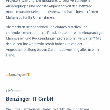
Projektverwaltung: Der modulare Aufbau, verschiedene
wichtigsten Punkte, die es zu beachten gilt
Logistik
Ausprägungen und höchste Anpassbarkeit der Software
Produktion
machen aus der SelectLine Warenwirtschaft einen perfekten
Service Level Agreements (SLA) und ERP: Was muss man wissen?
Maßanzug für Ihr Unternehmen.
Immobilien
ERP-Software für Abfallentsorger
Services
Sie möchten Belege schnell und einfach erstellen und
versenden, eine routinierte Preiskalkulation, ein mehrsprachiges
Textil und Mode
Digitale Arbeitsaufträge in Ihrem ERP- oder FSM-System: clever und effizient
Mahnwesen und Rücksendungen professionell verwalten? Mit
Vermietung
der SelectLine Warenwirtschaft haben Sie von der
MEHR ÜBER ERP-SOFTWARE
Angebotserstellung bis zur Garantieabwicklung alles in einer
Versorgung
Hand.
ERP News
Lieferant:
SAP übernimmt Reltio für eine bessere
Benzinger-IT GmbH
Datenintegration
Die Firma Benzinger-IT GmbH, mit Sitz Steißlingen am