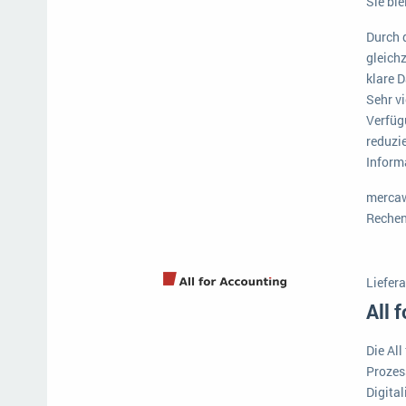
Sie bl
Mehr über ERP-Software
Durch 
gleichz
klare 
Sehr vi
Verfüg
reduzie
Informa
mercawa
Rechen
Liefera
All 
Die All
Prozes
Digita