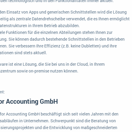
eiben technologisch und in den Funktionalitäten immer aktuell.
Medien
Funktionalitäten
Digitale Arbeitsaufträge in Ihrem ERP- oder FSM-System: clever und effizient
den Einsatz von Apps und generischen Schnittstellen wird die Lösung
Lebensmittelindustrie
eitig als zentrale Datendrehscheibe verwendet, die es Ihnen ermöglicht
MEHR ÜBER ERP-SOFTWARE
Kosten
Datenstrukturen in Ihrem Betrieb abzubilden.
Produktion
ele Funktionen für die einzelnen Abteilungen stehen Ihnen zur
ung. Sie können dadurch bestehende Schnittstellen in den Betrieben
Services
ren. Sie verbessern Ihre Effizienz (z.B. keine Dubletten) und Ihre
tionen sind stets aktuell.
Vermietung
re ist eine Lösung, die Sie bei uns in der Cloud, in Ihrem
zentrum sowie on-premise nutzen können.
nt:
for Accounting GmbH
 for Accounting GmbH beschäftigt sich seit vielen Jahren mit den
sabläufen in Unternehmen. Schwerpunkt sind die Beratung von
lisierungsprojekten und die Entwicklung von maßgeschneiderten