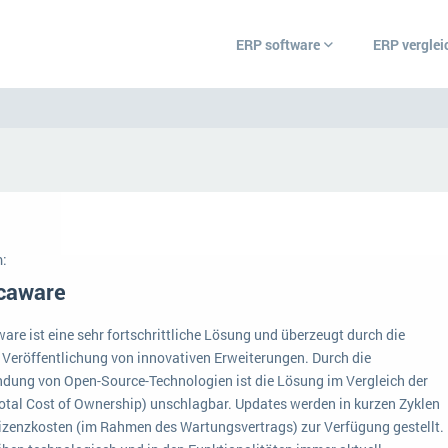
ERP software
ERP verglei
ERP Wissenszentrum
Was ist ERP?
Ämter
Bildungseinrichtunge
Hintergrund
Einzelhandel
:
Vorbereitung
r
are.
caware
Grosshandel
 und
 Ihr
Ein WMS implementieren: Das sind die 6
ERP-Software nach B
che aus
wichtigsten Punkte, die es zu beachten gilt
are ist eine sehr fortschrittliche Lösung und überzeugt durch die
Handwerk
au diese
e Veröffentlichung von innovativen Erweiterungen. Durch die
Plattform
IKT
euen
dung von Open-Source-Technologien ist die Lösung im Vergleich der
Service Level Agreements (SLA) und ERP: Was muss man wissen?
otal Cost of Ownership) unschlagbar. Updates werden in kurzen Zyklen
nützliche
Betriebsgröße
Landwirtschaft
izenzkosten (im Rahmen des Wartungsvertrags) zur Verfügung gestellt.
ERP-Software für Abfallentsorger