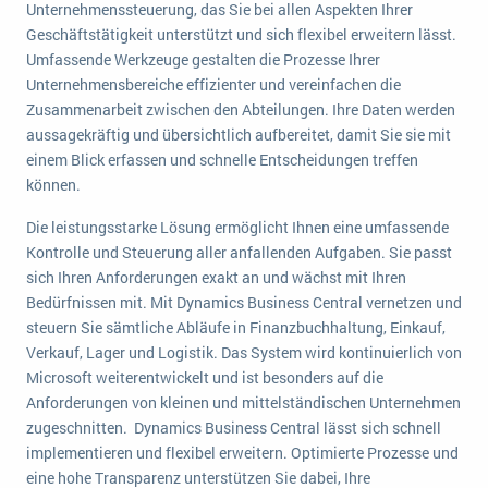
Unternehmenssteuerung, das Sie bei allen Aspekten Ihrer
wichtigsten Punkte, die es zu beachten gilt
Logistik
Geschäftstätigkeit unterstützt und sich flexibel erweitern lässt.
Produktion
Umfassende Werkzeuge gestalten die Prozesse Ihrer
Service Level Agreements (SLA) und ERP: Was muss man wissen?
Immobilien
Unternehmensbereiche effizienter und vereinfachen die
Zusammenarbeit zwischen den Abteilungen. Ihre Daten werden
ERP-Software für Abfallentsorger
Services
aussagekräftig und übersichtlich aufbereitet, damit Sie sie mit
Textil und Mode
einem Blick erfassen und schnelle Entscheidungen treffen
Digitale Arbeitsaufträge in Ihrem ERP- oder FSM-System: clever und effizient
können.
Vermietung
MEHR ÜBER ERP-SOFTWARE
Versorgung
Die leistungsstarke Lösung ermöglicht Ihnen eine umfassende
Kontrolle und Steuerung aller anfallenden Aufgaben. Sie passt
sich Ihren Anforderungen exakt an und wächst mit Ihren
ERP News
Bedürfnissen mit. Mit Dynamics Business Central vernetzen und
steuern Sie sämtliche Abläufe in Finanzbuchhaltung, Einkauf,
Verkauf, Lager und Logistik. Das System wird kontinuierlich von
Microsoft weiterentwickelt und ist besonders auf die
Anforderungen von kleinen und mittelständischen Unternehmen
SAP übernimmt Reltio für eine bessere
zugeschnitten. Dynamics Business Central lässt sich schnell
Datenintegration
implementieren und flexibel erweitern. Optimierte Prozesse und
eine hohe Transparenz unterstützen Sie dabei, Ihre