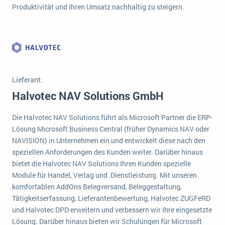
Produktivität und Ihren Umsatz nachhaltig zu steigern.
Die „SaaSpocalypse“: Was ist das und was bedeutet es für die Zukunft von Unternehmenssoftware?
SAP investiert mit zwei strategischen Übernahmen in Enterprise-KI
ERP-Trends in der Produktion
NACHRICHTENARCHIV
Lieferant:
Halvotec NAV Solutions GmbH
Die Halvotec NAV Solutions führt als Microsoft Partner die ERP-
Lösung Microsoft Business Central (früher Dynamics NAV oder
NAVISION) in Unternehmen ein und entwickelt diese nach den
speziellen Anforderungen des Kunden weiter. Darüber hinaus
bietet die Halvotec NAV Solutions Ihren Kunden spezielle
Module für Handel, Verlag und Dienstleistung. Mit unseren
komfortablen AddOns Belegversand, Beleggestaltung,
Tätigkeitserfassung, Lieferantenbewertung, Halvotec ZUGFeRD
und Halvotec DPD erweitern und verbessern wir Ihre eingesetzte
Lösung. Darüber hinaus bieten wir Schulungen für Microsoft