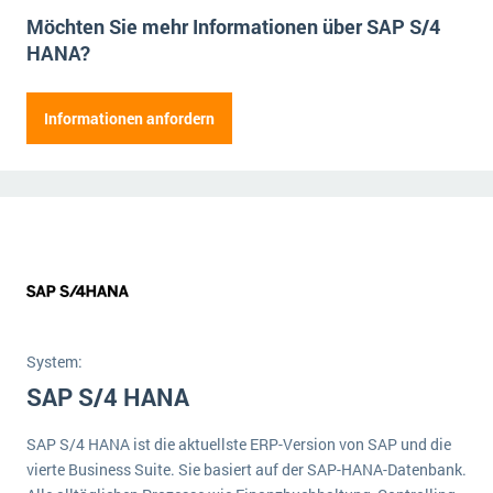
E-commerce
Möchten Sie mehr Informationen über SAP S/4
Offene Stellen bei ERP-Lieferanten
Suche
Einzelhandel
HANA?
Über uns
Vergleich
Finanzen
DSGVO/GDPR
Herr
Auswahl
Frau
Informationen anfordern
Die 4 Komponenten eines CRM-Systems
Grosshandel
Vorname
Name der Firma
Einführung
Impressum
Handel
Schulung
5 Funktionen einer ERP-Software für Konzerne
Kontakt
Handwerk
Nachname
Straße
Hausnummer
Auswertung
Was ist Data Mining? - Ein Leitfaden für Unternehmen
Health Care
Service und Wartung
Position
Postleitzahl
Ort
IKT
Mehr über ERP-Software
Installation
E-Mail Adresse
Mitarbeiter
Landwirtschaft
ERP Wissenszentrum
System:
Maschinenbau
Telefonnummer
SAP S/4 HANA
Medien
NGO
Anmerkungen (fakultativ)
SAP S/4 HANA ist die aktuellste ERP-Version von SAP und die
vierte Business Suite. Sie basiert auf der SAP-HANA-Datenbank.
Lebensmittelindustrie
Ein WMS implementieren: Das sind die 6