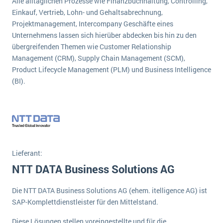
Alle alltäglichen Prozesse wie Finanzbuchhaltung, Controlling,
wichtigsten Punkte, die es zu beachten gilt
Logistik
Einkauf, Vertrieb, Lohn- und Gehaltsabrechnung,
Produktion
Projektmanagement, Intercompany Geschäfte eines
Service Level Agreements (SLA) und ERP: Was muss man wissen?
Unternehmens lassen sich hierüber abdecken bis hin zu den
Immobilien
übergreifenden Themen wie Customer Relationship
ERP-Software für Abfallentsorger
Services
Management (CRM), Supply Chain Management (SCM),
Product Lifecycle Management (PLM) und Business Intelligence
Textil und Mode
Digitale Arbeitsaufträge in Ihrem ERP- oder FSM-System: clever und effizient
(BI).
Vermietung
MEHR ÜBER ERP-SOFTWARE
Versorgung
ERP News
Lieferant:
NTT DATA Business Solutions AG
Die NTT DATA Business Solutions AG (ehem. itelligence AG) ist
SAP übernimmt Reltio für eine bessere
SAP-Komplettdienstleister für den Mittelstand.
Datenintegration
Diese Lösungen stellen voreingestellte und für die