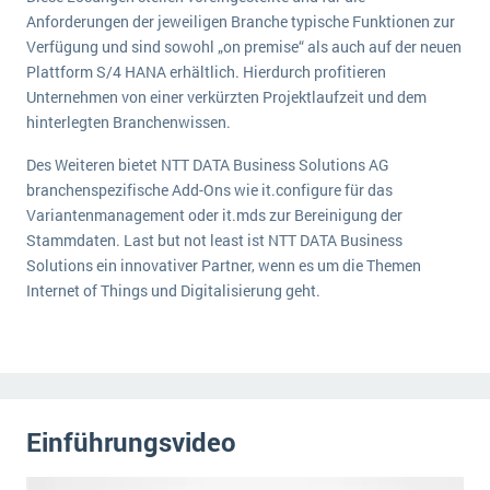
Die „SaaSpocalypse“: Was ist das und was bedeutet es für die Zukunft von Unternehmenssoftware?
Anforderungen der jeweiligen Branche typische Funktionen zur
Verfügung und sind sowohl „on premise“ als auch auf der neuen
SAP investiert mit zwei strategischen Übernahmen in Enterprise-KI
Plattform S/4 HANA erhältlich. Hierdurch profitieren
Unternehmen von einer verkürzten Projektlaufzeit und dem
ERP-Trends in der Produktion
hinterlegten Branchenwissen.
NACHRICHTENARCHIV
Des Weiteren bietet NTT DATA Business Solutions AG
branchenspezifische Add-Ons wie it.configure für das
Variantenmanagement oder it.mds zur Bereinigung der
Stammdaten. Last but not least ist NTT DATA Business
Solutions ein innovativer Partner, wenn es um die Themen
Internet of Things und Digitalisierung geht.
Einführungsvideo