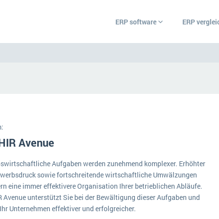
ERP software
ERP verglei
ERP Wissenszentrum
Was ist ERP?
Ämter
Bildungseinrichtunge
Hintergrund
Einzelhandel
:
Vorbereitung
r
are.
HIR Avenue
Grosshandel
 und
 Ihr
Ein WMS implementieren: Das sind die 6
ERP-Software nach B
che aus
wichtigsten Punkte, die es zu beachten gilt
bswirtschaftliche Aufgaben werden zunehmend komplexer. Erhöhter
Handwerk
au diese
werbsdruck sowie fortschreitende wirtschaftliche Umwälzungen
Plattform
IKT
euen
rn eine immer effektivere Organisation Ihrer betrieblichen Abläufe.
Service Level Agreements (SLA) und ERP: Was muss man wissen?
 Avenue unterstützt Sie bei der Bewältigung dieser Aufgaben und
nützliche
Betriebsgröße
Landwirtschaft
Ihr Unternehmen effektiver und erfolgreicher.
ERP-Software für Abfallentsorger