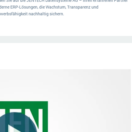
uen Sie auf die JENTECH Datensysteme AG – Ihren erfahrenen Partner
derne ERP-Lösungen, die Wachstum, Transparenz und
werbsfähigkeit nachhaltig sichern.