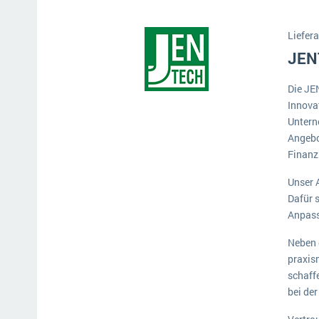
Mehr über ERP-Software
Liefera
JEN
Die JE
Innova
Untern
Angebo
Finanz
Unser A
Dafür s
Anpass
Neben 
praxis
schaff
bei de