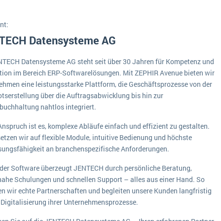
Medien
Funktionalitäten
Digitale Arbeitsaufträge in Ihrem ERP- oder FSM-System: clever und effizient
nt:
Lebensmittelindustrie
MEHR ÜBER ERP-SOFTWARE
Kosten
TECH Datensysteme AG
Produktion
NTECH Datensysteme AG steht seit über 30 Jahren für Kompetenz und
Services
tion im Bereich ERP-Softwarelösungen. Mit ZEPHIR Avenue bieten wir
ehmen eine leistungsstarke Plattform, die Geschäftsprozesse von der
Vermietung
tserstellung über die Auftragsabwicklung bis hin zur
buchhaltung nahtlos integriert.
nspruch ist es, komplexe Abläufe einfach und effizient zu gestalten.
etzen wir auf flexible Module, intuitive Bedienung und höchste
ungsfähigkeit an branchenspezifische Anforderungen.
der Software überzeugt JENTECH durch persönliche Beratung,
nahe Schulungen und schnellen Support – alles aus einer Hand. So
en wir echte Partnerschaften und begleiten unsere Kunden langfristig
r Digitalisierung ihrer Unternehmensprozesse.