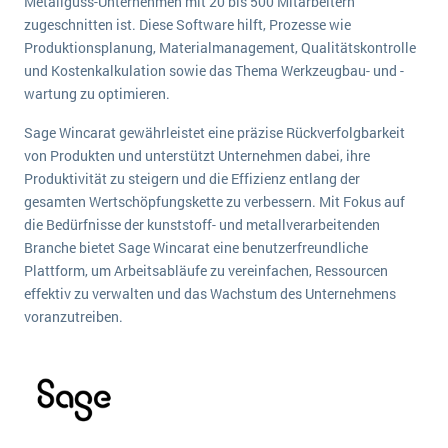
Metallguss-Unternehmen mit 20 bis 500 Mitarbeitern
wichtigsten Punkte, die es zu beachten gilt
Logistik
zugeschnitten ist. Diese Software hilft, Prozesse wie
Produktion
Produktionsplanung, Materialmanagement, Qualitätskontrolle
Service Level Agreements (SLA) und ERP: Was muss man wissen?
und Kostenkalkulation sowie das Thema Werkzeugbau- und -
Immobilien
wartung zu optimieren.
ERP-Software für Abfallentsorger
Services
Sage Wincarat gewährleistet eine präzise Rückverfolgbarkeit
Textil und Mode
Digitale Arbeitsaufträge in Ihrem ERP- oder FSM-System: clever und effizient
von Produkten und unterstützt Unternehmen dabei, ihre
Vermietung
Produktivität zu steigern und die Effizienz entlang der
MEHR ÜBER ERP-SOFTWARE
gesamten Wertschöpfungskette zu verbessern. Mit Fokus auf
Versorgung
die Bedürfnisse der kunststoff- und metallverarbeitenden
Branche bietet Sage Wincarat eine benutzerfreundliche
ERP News
Plattform, um Arbeitsabläufe zu vereinfachen, Ressourcen
effektiv zu verwalten und das Wachstum des Unternehmens
voranzutreiben.
SAP übernimmt Reltio für eine bessere
Datenintegration