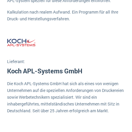
APL-System speziell für diese Anforderungen entworfen.
wichtigsten Punkte, die es zu beachten gilt
Logistik
Kalkulation nach realem Aufwand. Ein Programm für all Ihre
Produktion
Druck- und Herstellungsverfahren.
Service Level Agreements (SLA) und ERP: Was muss man wissen?
Immobilien
ERP-Software für Abfallentsorger
Services
Textil und Mode
Digitale Arbeitsaufträge in Ihrem ERP- oder FSM-System: clever und effizient
Vermietung
MEHR ÜBER ERP-SOFTWARE
Versorgung
Lieferant:
Koch APL-Systems GmbH
ERP News
Die Koch APL-Systems GmbH hat sich als eines von wenigen
Unternehmen auf die speziellen Anforderungen von Druckereien
sowie Werbetechnikern spezialisiert. Wir sind ein
inhabergeführtes, mittelständisches Unternehmen mit Sitz in
Deutschland. Seit über 25 Jahren erfolgreich am Markt.
SAP übernimmt Reltio für eine bessere
Datenintegration