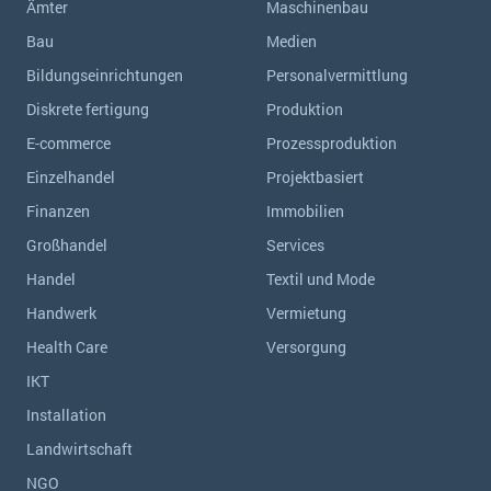
Ämter
Maschinenbau
Die „SaaSpocalypse“: Was ist das und was bedeutet es für die Zukunft von Unternehmenssoftware?
Bau
Medien
SAP investiert mit zwei strategischen Übernahmen in Enterprise-KI
Bildungseinrichtungen
Personalvermittlung
ERP-Trends in der Produktion
Diskrete fertigung
Produktion
E-commerce
Prozessproduktion
NACHRICHTENARCHIV
Einzelhandel
Projektbasiert
Finanzen
Immobilien
Großhandel
Services
Handel
Textil und Mode
Handwerk
Vermietung
Health Care
Versorgung
IKT
Installation
Landwirtschaft
NGO