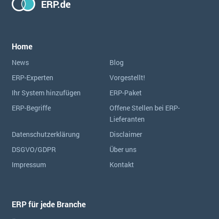
ERP.de
wichtigsten Punkte, die es zu beachten gilt
Logistik
Produktion
Service Level Agreements (SLA) und ERP: Was muss man wissen?
Immobilien
Home
ERP-Software für Abfallentsorger
Services
News
Blog
Textil und Mode
Digitale Arbeitsaufträge in Ihrem ERP- oder FSM-System: clever und effizient
ERP-Experten
Vorgestellt!
Vermietung
MEHR ÜBER ERP-SOFTWARE
Ihr System hinzufügen
ERP-Paket
Versorgung
ERP-Begriffe
Offene Stellen bei ERP-
Lieferanten
ERP News
Datenschutzerklärung
Disclaimer
DSGVO/GDPR
Über uns
Impressum
Kontakt
SAP übernimmt Reltio für eine bessere
Datenintegration
ERP für jede Branche