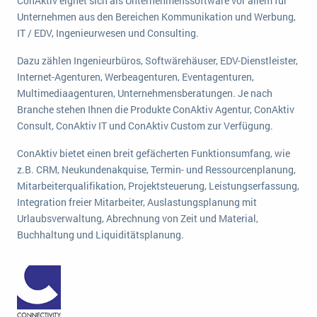
ConAktiv eignet sich als Unternehmenssoftware vor allem für
wichtigsten Punkte, die es zu beachten gilt
Logistik
Unternehmen aus den Bereichen Kommunikation und Werbung,
Produktion
IT / EDV, Ingenieurwesen und Consulting.
Service Level Agreements (SLA) und ERP: Was muss man wissen?
Immobilien
Dazu zählen Ingenieurbüros, Softwärehäuser, EDV-Dienstleister,
ERP-Software für Abfallentsorger
Services
Internet-Agenturen, Werbeagenturen, Eventagenturen,
Multimediaagenturen, Unternehmensberatungen. Je nach
Textil und Mode
Digitale Arbeitsaufträge in Ihrem ERP- oder FSM-System: clever und effizient
Branche stehen Ihnen die Produkte ConAktiv Agentur, ConAktiv
Vermietung
Consult, ConAktiv IT und ConAktiv Custom zur Verfügung.
MEHR ÜBER ERP-SOFTWARE
Versorgung
ConAktiv bietet einen breit gefächerten Funktionsumfang, wie
z.B. CRM, Neukundenakquise, Termin- und Ressourcenplanung,
ERP News
Mitarbeiterqualifikation, Projektsteuerung, Leistungserfassung,
Integration freier Mitarbeiter, Auslastungsplanung mit
Urlaubsverwaltung, Abrechnung von Zeit und Material,
Buchhaltung und Liquiditätsplanung.
SAP übernimmt Reltio für eine bessere
Datenintegration