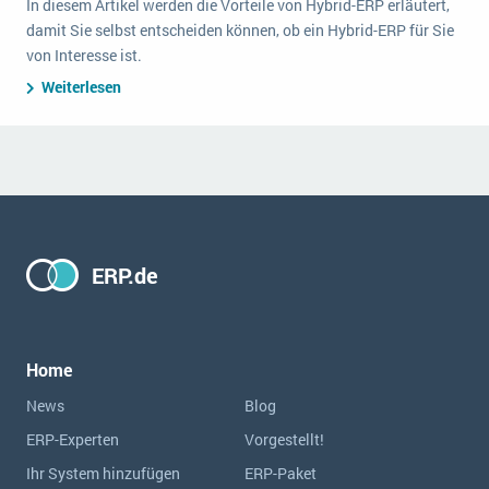
In diesem Artikel werden die Vorteile von Hybrid-ERP erläutert,
damit Sie selbst entscheiden können, ob ein Hybrid-ERP für Sie
von Interesse ist.
Weiterlesen
ERP.de
Home
News
Blog
ERP-Experten
Vorgestellt!
Ihr System hinzufügen
ERP-Paket