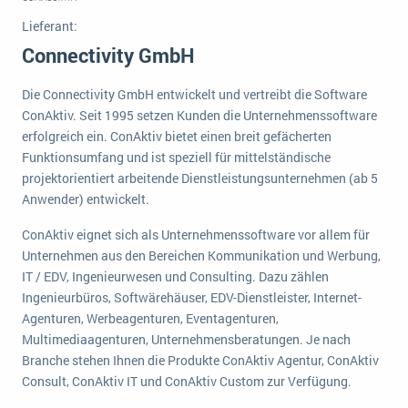
Die „SaaSpocalypse“: Was ist das und was bedeutet es für die Zukunft von Unternehmenssoftware?
Lieferant:
Connectivity GmbH
SAP investiert mit zwei strategischen Übernahmen in Enterprise-KI
ERP-Trends in der Produktion
Die Connectivity GmbH entwickelt und vertreibt die Software
ConAktiv. Seit 1995 setzen Kunden die Unternehmenssoftware
NACHRICHTENARCHIV
erfolgreich ein. ConAktiv bietet einen breit gefächerten
Funktionsumfang und ist speziell für mittelständische
projektorientiert arbeitende Dienstleistungsunternehmen (ab 5
Anwender) entwickelt.
ConAktiv eignet sich als Unternehmenssoftware vor allem für
Unternehmen aus den Bereichen Kommunikation und Werbung,
IT / EDV, Ingenieurwesen und Consulting. Dazu zählen
Ingenieurbüros, Softwärehäuser, EDV-Dienstleister, Internet-
Agenturen, Werbeagenturen, Eventagenturen,
Multimediaagenturen, Unternehmensberatungen. Je nach
Branche stehen Ihnen die Produkte ConAktiv Agentur, ConAktiv
Consult, ConAktiv IT und ConAktiv Custom zur Verfügung.