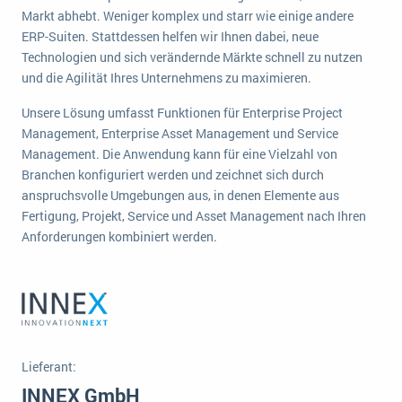
wichtigsten Punkte, die es zu beachten gilt
Logistik
Markt abhebt. Weniger komplex und starr wie einige andere
ERP-Suiten. Stattdessen helfen wir Ihnen dabei, neue
Produktion
Technologien und sich verändernde Märkte schnell zu nutzen
Service Level Agreements (SLA) und ERP: Was muss man wissen?
Immobilien
und die Agilität Ihres Unternehmens zu maximieren.
ERP-Software für Abfallentsorger
Services
Unsere Lösung umfasst Funktionen für Enterprise Project
Textil und Mode
Digitale Arbeitsaufträge in Ihrem ERP- oder FSM-System: clever und effizient
Management, Enterprise Asset Management und Service
Management. Die Anwendung kann für eine Vielzahl von
Vermietung
MEHR ÜBER ERP-SOFTWARE
Branchen konfiguriert werden und zeichnet sich durch
Versorgung
anspruchsvolle Umgebungen aus, in denen Elemente aus
Fertigung, Projekt, Service und Asset Management nach Ihren
ERP News
Anforderungen kombiniert werden.
SAP übernimmt Reltio für eine bessere
Lieferant:
Datenintegration
INNEX GmbH