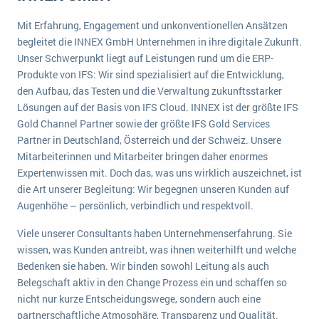
Die „SaaSpocalypse“: Was ist das und was bedeutet es für die Zukunft von Unternehmenssoftware?
Mit Erfahrung, Engagement und unkonventionellen Ansätzen
SAP investiert mit zwei strategischen Übernahmen in Enterprise-KI
begleitet die INNEX GmbH Unternehmen in ihre digitale Zukunft.
Unser Schwerpunkt liegt auf Leistungen rund um die ERP-
ERP-Trends in der Produktion
Produkte von IFS: Wir sind spezialisiert auf die Entwicklung,
den Aufbau, das Testen und die Verwaltung zukunftsstarker
NACHRICHTENARCHIV
Lösungen auf der Basis von IFS Cloud. INNEX ist der größte IFS
Gold Channel Partner sowie der größte IFS Gold Services
Partner in Deutschland, Österreich und der Schweiz. Unsere
Mitarbeiterinnen und Mitarbeiter bringen daher enormes
Expertenwissen mit. Doch das, was uns wirklich auszeichnet, ist
die Art unserer Begleitung: Wir begegnen unseren Kunden auf
Augenhöhe – persönlich, verbindlich und respektvoll.
Viele unserer Consultants haben Unternehmenserfahrung. Sie
wissen, was Kunden antreibt, was ihnen weiterhilft und welche
Bedenken sie haben. Wir binden sowohl Leitung als auch
Belegschaft aktiv in den Change Prozess ein und schaffen so
nicht nur kurze Entscheidungswege, sondern auch eine
partnerschaftliche Atmosphäre, Transparenz und Qualität.