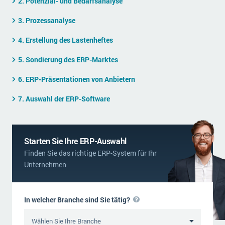
2. Potenzial- und Bedarfsanalyse
Die „SaaSpocalypse“: Was ist das und was bedeutet es für die Zukunft von Unternehmenssoftware?
3. Prozessanalyse
SAP investiert mit zwei strategischen Übernahmen in Enterprise-KI
4. Erstellung des Lastenheftes
ERP-Trends in der Produktion
5. Sondierung des ERP-Marktes
NACHRICHTENARCHIV
6. ERP-Präsentationen von Anbietern
7. Auswahl der ERP-Software
Starten Sie Ihre ERP-Auswahl
Finden Sie das richtige ERP-System für Ihr
Unternehmen
In welcher Branche sind Sie tätig?