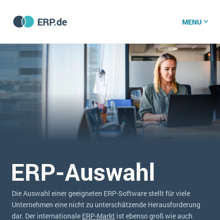
ERP.de
MENU
ERP software
Die 15 Schritte einer ERP‑Einführung
ERP vergleichen
Was ist ERP?
Hintergrund
ERP für jede Branche
Vorbereitung
ERP-Software nach Branche
ERP-Auswahl
ERP-Software nach Branchen
ERP Wissenszentrum
Plattform
Ämter
Betriebsgröße
Die Auswahl einer geeigneten ERP-Software stellt für viele
Bau
Vorgestellt
Was ist ERP?
Funktionalitäten
Unternehmen eine nicht zu unterschätzende Herausforderung
Bildungseinrichtungen
ERP-Experten
dar. Der internationale
ERP-Markt
ist ebenso groß wie auch
Kosten