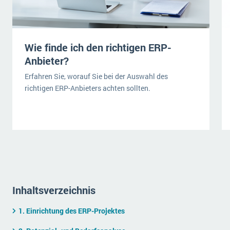
wichtigsten Punkte, die es zu beachten gilt
Logistik
Produktion
Service Level Agreements (SLA) und ERP: Was muss man wissen?
Immobilien
Wie finde ich den richtigen ERP-
ERP-Software für Abfallentsorger
Services
Anbieter?
Textil und Mode
Digitale Arbeitsaufträge in Ihrem ERP- oder FSM-System: clever und effizient
Erfahren Sie, worauf Sie bei der Auswahl des
richtigen ERP-Anbieters achten sollten.
Vermietung
MEHR ÜBER ERP-SOFTWARE
Versorgung
ERP News
Inhaltsverzeichnis
SAP übernimmt Reltio für eine bessere
1. Einrichtung des ERP-Projektes
Datenintegration