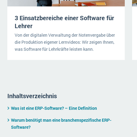
wichtigsten Punkte, die es zu beachten gilt
Logistik
Produktion
3 Einsatzbereiche einer Software für
Service Level Agreements (SLA) und ERP: Was muss man wissen?
Immobilien
Lehrer
ERP-Software für Abfallentsorger
Services
Von der digitalen Verwaltung der Notenvergabe über
die Produktion eigener Lernvideos: Wir zeigen Ihnen,
Textil und Mode
Digitale Arbeitsaufträge in Ihrem ERP- oder FSM-System: clever und effizient
was Software für Lehrkräfte leisten kann.
Vermietung
MEHR ÜBER ERP-SOFTWARE
Versorgung
ERP News
Inhaltsverzeichnis
Was ist eine ERP-Software? – Eine Definition
SAP übernimmt Reltio für eine bessere
Warum benötigt man eine branchenspezifische ERP-
Datenintegration
Software?