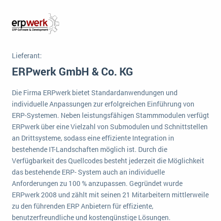
Die „SaaSpocalypse“: Was ist das und was bedeutet es für die Zukunft von Unternehmenssoftware?
SAP investiert mit zwei strategischen Übernahmen in Enterprise-KI
ERP-Trends in der Produktion
Lieferant:
NACHRICHTENARCHIV
ERPwerk GmbH & Co. KG
Die Firma ERPwerk bietet Standardanwendungen und
individuelle Anpassungen zur erfolgreichen Einführung von
ERP-Systemen. Neben leistungsfähigen Stammmodulen verfügt
ERPwerk über eine Vielzahl von Submodulen und Schnittstellen
an Drittsysteme, sodass eine effiziente Integration in
bestehende IT-Landschaften möglich ist. Durch die
Verfügbarkeit des Quellcodes besteht jederzeit die Möglichkeit
das bestehende ERP- System auch an individuelle
Anforderungen zu 100 % anzupassen. Gegründet wurde
ERPwerk 2008 und zählt mit seinen 21 Mitarbeitern mittlerweile
zu den führenden ERP Anbietern für effiziente,
benutzerfreundliche und kostengünstige Lösungen.