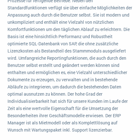
Prozesse für fertigende Betriebe. Neben den
wichtigsten Punkte, die es zu beachten gilt
Logistik
Standardfunktionen verfügt sie über einfache Möglichkeiten der
Produktion
Anpassung auch durch die Benutzer selbst. Sie ist modern und
Service Level Agreements (SLA) und ERP: Was muss man wissen?
unkompliziert und enthält eine Vielzahl von nützlichen
Immobilien
Komfortfunktionen um den täglichen Ablauf zu erleichtern. Die
ERP-Software für Abfallentsorger
Services
Basis ist eine hinsichtlich Performanz und Robustheit
optimierte SQL-Datenbank von SAP, die ohne zusätzliche
Textil und Mode
Digitale Arbeitsaufträge in Ihrem ERP- oder FSM-System: clever und effizient
Lizenzkosten als Bestandteil des Stammmoduls ausgeliefert
Vermietung
wird. Umfangreiche Reportingfunktionen, die auch durch den
MEHR ÜBER ERP-SOFTWARE
Versorgung
Benutzer selbst erstellt und geändert werden können sind
enthalten und ermöglichen es, eine Vielzahl unterschiedlicher
Dokumente zu erzeugen, zu verwalten und in bestehende
ERP News
Abläufe zu integrieren, um dadurch die bestehenden Daten
optimal ausnutzen zu können. Der hohe Grad der
Individualisierbarkeit hat sich für unsere Kunden im Laufe der
Zeit als eine wertvolle Eigenschaft für die Umsetzung der
Besonderheiten ihrer Geschäftsmodelle erwiesen. Der ERP
SAP übernimmt Reltio für eine bessere
Manager ist als Mietmodell oder als Komplettlösung auf
Datenintegration
Wunsch mit Wartungspaket inkl. Support lizenzierbar.