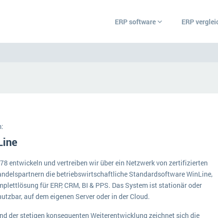
ERP software
ERP verglei
ERP Wissenszentrum
Was ist ERP?
Ämter
Bildungseinrichtunge
Hintergrund
Einzelhandel
:
Vorbereitung
r
are.
Line
Grosshandel
 und
 Ihr
Ein WMS implementieren: Das sind die 6
ERP-Software nach B
che aus
wichtigsten Punkte, die es zu beachten gilt
78 entwickeln und vertreiben wir über ein Netzwerk von zertifizierten
Handwerk
au diese
ndelspartnern die betriebswirtschaftliche Standardsoftware WinLine,
Plattform
IKT
euen
mplettlösung für ERP, CRM, BI & PPS. Das System ist stationär oder
Service Level Agreements (SLA) und ERP: Was muss man wissen?
utzbar, auf dem eigenen Server oder in der Cloud.
nützliche
Betriebsgröße
Landwirtschaft
ERP-Software für Abfallentsorger
nd der stetigen konsequenten Weiterentwicklung zeichnet sich die