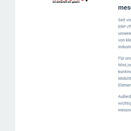
mes
Seit vi
ERP-/P
unsere
von kl
Industr
Für un
WinLin
kontin
Mobilit
Elemen
Außerd
wichti
mesoni