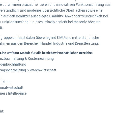
e durch einen praxisorientieren und innovativen Funktionsumfang aus.
Medien
Funktionalitäten
Digitale Arbeitsaufträge in Ihrem ERP- oder FSM-System: clever und effizient
verständlich sind moderne, übersichtliche Oberflächen sowie eine
Lebensmittelindustrie
ch auf den Benutzer ausgelegte Usability. Anwenderfreundlichkeit bei
MEHR ÜBER ERP-SOFTWARE
Kosten
 Funktionsumfang – dieses Prinzip genießt bei mesonic höchste
Produktion
ät.
Services
elgruppe umfasst dabei überwiegend KMU und mittelständische
ehmen aus den Bereichen Handel, Industrie und Dienstleistung.
Vermietung
Line umfasst Module für alle betriebswirtschaftlichen Bereiche:
anzbuchhaltung & Kostenrechnung
agenbuchhaltung
ragsbearbeitung & Warenwirtschaft
M
duktion
onalwirtschaft
ness Intelligence
nt: