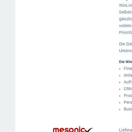
WinLin
Mehr über ERP-Software
Selbst
gänzli
vollem
Priorit
Die Zi
Untern
Die Win
Fin
Anl
Auft
CR
Pro
Pers
Busi
Liefera