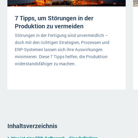
wichtigsten Punkte, die es zu beachten gilt
Logistik
Produktion
7 Tipps, um Störungen in der
Service Level Agreements (SLA) und ERP: Was muss man wissen?
Immobilien
Produktion zu vermeiden
ERP-Software für Abfallentsorger
Services
Störungen in der Fertigung sind unvermeidlich –
doch mit den richtigen Strategien, Prozessen und
Textil und Mode
Digitale Arbeitsaufträge in Ihrem ERP- oder FSM-System: clever und effizient
ERP-Systemen lassen sich ihre Auswirkungen
Vermietung
minimieren. Diese 7 Tipps helfen, die Produktion
MEHR ÜBER ERP-SOFTWARE
Versorgung
widerstandsfähiger zu machen.
ERP News
SAP übernimmt Reltio für eine bessere
Inhaltsverzeichnis
Datenintegration