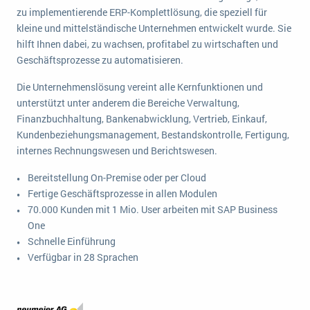
wichtigsten Punkte, die es zu beachten gilt
Logistik
zu implementierende ERP-Komplettlösung, die speziell für
kleine und mittelständische Unternehmen entwickelt wurde. Sie
Produktion
hilft Ihnen dabei, zu wachsen, profitabel zu wirtschaften und
Service Level Agreements (SLA) und ERP: Was muss man wissen?
Immobilien
Geschäftsprozesse zu automatisieren.
ERP-Software für Abfallentsorger
Services
Die Unternehmenslösung vereint alle Kernfunktionen und
Textil und Mode
Digitale Arbeitsaufträge in Ihrem ERP- oder FSM-System: clever und effizient
unterstützt unter anderem die Bereiche Verwaltung,
Finanzbuchhaltung, Bankenabwicklung, Vertrieb, Einkauf,
Vermietung
MEHR ÜBER ERP-SOFTWARE
Kundenbeziehungsmanagement, Bestandskontrolle, Fertigung,
Versorgung
internes Rechnungswesen und Berichtswesen.
ERP News
Bereitstellung On-Premise oder per Cloud
Fertige Geschäftsprozesse in allen Modulen
70.000 Kunden mit 1 Mio. User arbeiten mit SAP Business
One
Schnelle Einführung
Verfügbar in 28 Sprachen
SAP übernimmt Reltio für eine bessere
Datenintegration