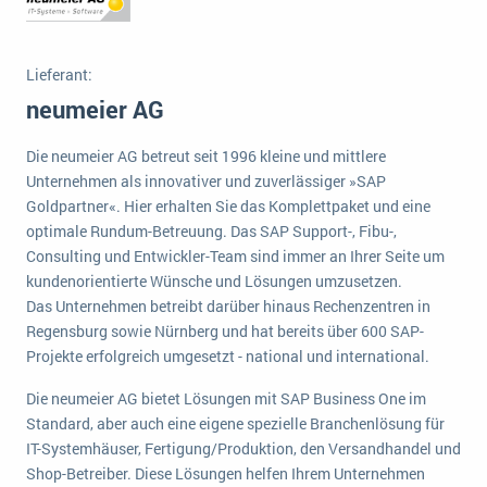
Die „SaaSpocalypse“: Was ist das und was bedeutet es für die Zukunft von Unternehmenssoftware?
SAP investiert mit zwei strategischen Übernahmen in Enterprise-KI
Lieferant:
neumeier AG
ERP-Trends in der Produktion
NACHRICHTENARCHIV
Die neumeier AG betreut seit 1996 kleine und mittlere
Unternehmen als innovativer und zuverlässiger »SAP
Goldpartner«. Hier erhalten Sie das Komplettpaket und eine
optimale Rundum-Betreuung. Das SAP Support-, Fibu-,
Consulting und Entwickler-Team sind immer an Ihrer Seite um
kundenorientierte Wünsche und Lösungen umzusetzen.
Das Unternehmen betreibt darüber hinaus Rechenzentren in
Regensburg sowie Nürnberg und hat bereits über 600 SAP-
Projekte erfolgreich umgesetzt - national und international.
Die neumeier AG bietet Lösungen mit SAP Business One im
Standard, aber auch eine eigene spezielle Branchenlösung für
IT-Systemhäuser, Fertigung/Produktion, den Versandhandel und
Shop-Betreiber. Diese Lösungen helfen Ihrem Unternehmen