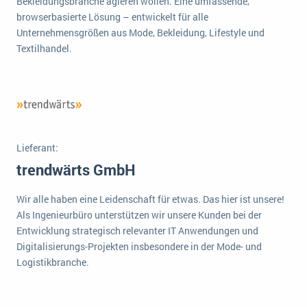
Bekleidungsbranche agieren wollen. Eine umfassende,
wichtigsten Punkte, die es zu beachten gilt
Logistik
browserbasierte Lösung – entwickelt für alle
Produktion
Unternehmensgrößen aus Mode, Bekleidung, Lifestyle und
Service Level Agreements (SLA) und ERP: Was muss man wissen?
Textilhandel.
Immobilien
ERP-Software für Abfallentsorger
Services
Textil und Mode
Digitale Arbeitsaufträge in Ihrem ERP- oder FSM-System: clever und effizient
Vermietung
MEHR ÜBER ERP-SOFTWARE
Versorgung
Lieferant:
trendwärts GmbH
ERP News
Wir alle haben eine Leidenschaft für etwas. Das hier ist unsere!
Als Ingenieurbüro unterstützen wir unsere Kunden bei der
Entwicklung strategisch relevanter IT Anwendungen und
Digitalisierungs-Projekten insbesondere in der Mode- und
Logistikbranche.
SAP übernimmt Reltio für eine bessere
Datenintegration