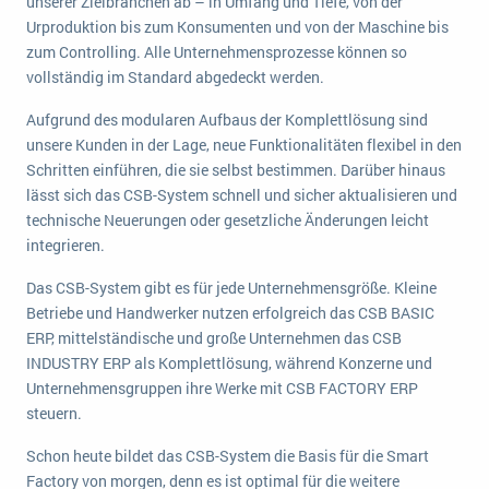
unserer Zielbranchen ab – in Umfang und Tiefe, von der
wichtigsten Punkte, die es zu beachten gilt
Logistik
Urproduktion bis zum Konsumenten und von der Maschine bis
Produktion
zum Controlling. Alle Unternehmensprozesse können so
Service Level Agreements (SLA) und ERP: Was muss man wissen?
vollständig im Standard abgedeckt werden.
Immobilien
ERP-Software für Abfallentsorger
Services
Aufgrund des modularen Aufbaus der Komplettlösung sind
unsere Kunden in der Lage, neue Funktionalitäten flexibel in den
Textil und Mode
Digitale Arbeitsaufträge in Ihrem ERP- oder FSM-System: clever und effizient
Schritten einführen, die sie selbst bestimmen. Darüber hinaus
Vermietung
lässt sich das CSB-System schnell und sicher aktualisieren und
MEHR ÜBER ERP-SOFTWARE
technische Neuerungen oder gesetzliche Änderungen leicht
Versorgung
integrieren.
ERP News
Das CSB-System gibt es für jede Unternehmensgröße. Kleine
Betriebe und Handwerker nutzen erfolgreich das CSB BASIC
ERP, mittelständische und große Unternehmen das CSB
INDUSTRY ERP als Komplettlösung, während Konzerne und
Unternehmensgruppen ihre Werke mit CSB FACTORY ERP
steuern.
SAP übernimmt Reltio für eine bessere
Datenintegration
Schon heute bildet das CSB-System die Basis für die Smart
Factory von morgen, denn es ist optimal für die weitere