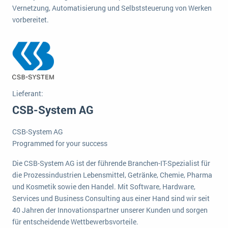
Vernetzung, Automatisierung und Selbststeuerung von Werken
Die „SaaSpocalypse“: Was ist das und was bedeutet es für die Zukunft von Unternehmenssoftware?
vorbereitet.
SAP investiert mit zwei strategischen Übernahmen in Enterprise-KI
ERP-Trends in der Produktion
NACHRICHTENARCHIV
Lieferant:
CSB-System AG
CSB-System AG
Programmed for your success
Die CSB-System AG ist der führende Branchen-IT-Spezialist für
die Prozessindustrien Lebensmittel, Getränke, Chemie, Pharma
und Kosmetik sowie den Handel. Mit Software, Hardware,
Services und Business Consulting aus einer Hand sind wir seit
40 Jahren der Innovationspartner unserer Kunden und sorgen
für entscheidende Wettbewerbsvorteile.