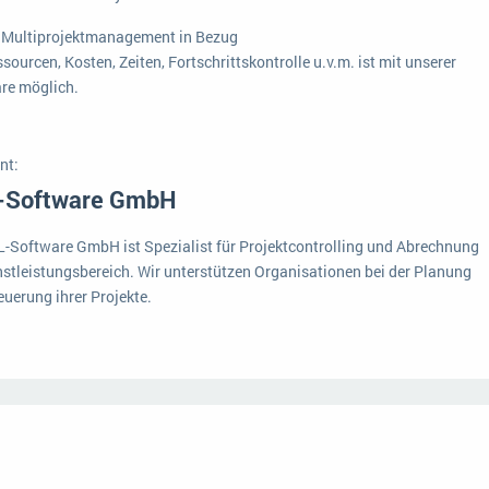
Medien
Funktionalitäten
Digitale Arbeitsaufträge in Ihrem ERP- oder FSM-System: clever und effizient
 Multiprojektmanagement in Bezug
sourcen, Kosten, Zeiten, Fortschrittskontrolle u.v.m. ist mit unserer
Lebensmittelindustrie
MEHR ÜBER ERP-SOFTWARE
Kosten
re möglich.
Produktion
Services
nt:
-Software GmbH
Vermietung
L-Software GmbH ist Spezialist für Projektcontrolling und Abrechnung
nstleistungsbereich. Wir unterstützen Organisationen bei der Planung
euerung ihrer Projekte.