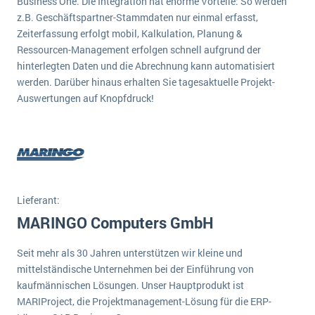
Business One. Die Integration hat enorme Vorteile: So werden
wichtigsten Punkte, die es zu beachten gilt
Logistik
z.B. Geschäftspartner-Stammdaten nur einmal erfasst,
Produktion
Zeiterfassung erfolgt mobil, Kalkulation, Planung &
Service Level Agreements (SLA) und ERP: Was muss man wissen?
Ressourcen-Management erfolgen schnell aufgrund der
Immobilien
hinterlegten Daten und die Abrechnung kann automatisiert
ERP-Software für Abfallentsorger
Services
werden. Darüber hinaus erhalten Sie tagesaktuelle Projekt-
Auswertungen auf Knopfdruck!
Textil und Mode
Digitale Arbeitsaufträge in Ihrem ERP- oder FSM-System: clever und effizient
Vermietung
MEHR ÜBER ERP-SOFTWARE
Versorgung
ERP News
Lieferant:
MARINGO Computers GmbH
Seit mehr als 30 Jahren unterstützen wir kleine und
mittelständische Unternehmen bei der Einführung von
SAP übernimmt Reltio für eine bessere
kaufmännischen Lösungen. Unser Hauptprodukt ist
Datenintegration
MARIProject, die Projektmanagement-Lösung für die ERP-