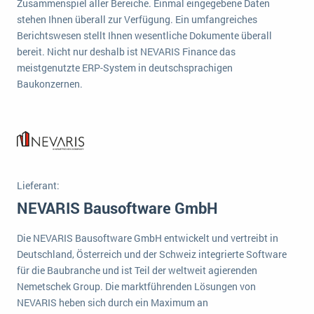
Zusammenspiel aller Bereiche. Einmal eingegebene Daten
Die „SaaSpocalypse“: Was ist das und was bedeutet es für die Zukunft von Unternehmenssoftware?
stehen Ihnen überall zur Verfügung. Ein umfangreiches
Berichtswesen stellt Ihnen wesentliche Dokumente überall
SAP investiert mit zwei strategischen Übernahmen in Enterprise-KI
bereit. Nicht nur deshalb ist NEVARIS Finance das
meistgenutzte ERP-System in deutschsprachigen
ERP-Trends in der Produktion
Baukonzernen.
NACHRICHTENARCHIV
Lieferant:
NEVARIS Bausoftware GmbH
Die NEVARIS Bausoftware GmbH entwickelt und vertreibt in
Deutschland, Österreich und der Schweiz integrierte Software
für die Baubranche und ist Teil der weltweit agierenden
Nemetschek Group. Die marktführenden Lösungen von
NEVARIS heben sich durch ein Maximum an