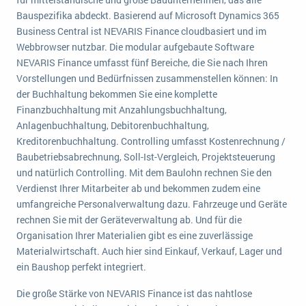
wichtigsten Punkte, die es zu beachten gilt
Logistik
Bauspezifika abdeckt. Basierend auf Microsoft Dynamics 365
Produktion
Business Central ist NEVARIS Finance cloudbasiert und im
Service Level Agreements (SLA) und ERP: Was muss man wissen?
Webbrowser nutzbar. Die modular aufgebaute Software
Immobilien
NEVARIS Finance umfasst fünf Bereiche, die Sie nach Ihren
ERP-Software für Abfallentsorger
Services
Vorstellungen und Bedürfnissen zusammenstellen können: In
der Buchhaltung bekommen Sie eine komplette
Textil und Mode
Digitale Arbeitsaufträge in Ihrem ERP- oder FSM-System: clever und effizient
Finanzbuchhaltung mit Anzahlungsbuchhaltung,
Vermietung
Anlagenbuchhaltung, Debitorenbuchhaltung,
MEHR ÜBER ERP-SOFTWARE
Versorgung
Kreditorenbuchhaltung. Controlling umfasst Kostenrechnung /
Baubetriebsabrechnung, Soll-Ist-Vergleich, Projektsteuerung
und natürlich Controlling. Mit dem Baulohn rechnen Sie den
ERP News
Verdienst Ihrer Mitarbeiter ab und bekommen zudem eine
umfangreiche Personalverwaltung dazu. Fahrzeuge und Geräte
rechnen Sie mit der Geräteverwaltung ab. Und für die
Organisation Ihrer Materialien gibt es eine zuverlässige
Materialwirtschaft. Auch hier sind Einkauf, Verkauf, Lager und
SAP übernimmt Reltio für eine bessere
ein Baushop perfekt integriert.
Datenintegration
Die große Stärke von NEVARIS Finance ist das nahtlose