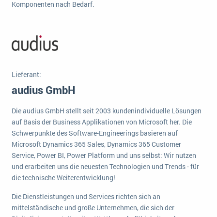
Komponenten nach Bedarf.
Die „SaaSpocalypse“: Was ist das und was bedeutet es für die Zukunft von Unternehmenssoftware?
SAP investiert mit zwei strategischen Übernahmen in Enterprise-KI
ERP-Trends in der Produktion
NACHRICHTENARCHIV
Lieferant:
audius GmbH
Die audius GmbH stellt seit 2003 kundenindividuelle Lösungen
auf Basis der Business Applikationen von Microsoft her. Die
Schwerpunkte des Software-Engineerings basieren auf
Microsoft Dynamics 365 Sales, Dynamics 365 Customer
Service, Power BI, Power Platform und uns selbst: Wir nutzen
und erarbeiten uns die neuesten Technologien und Trends - für
die technische Weiterentwicklung!
Die Dienstleistungen und Services richten sich an
mittelständische und große Unternehmen, die sich der