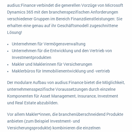
wichtigsten Punkte, die es zu beachten gilt
Logistik
audius:Finance verbindet die generellen Vorzüge von Microsoft
Dynamics 365 mit den branchenspezifischen Anforderungen
Produktion
verschiedener Gruppen im Bereich Finanzdienstleistungen: Sie
Service Level Agreements (SLA) und ERP: Was muss man wissen?
Immobilien
erhalten eine genau auf ihr Geschäftsmodell zugeschnittene
ERP-Software für Abfallentsorger
Services
Lösung!
Textil und Mode
Digitale Arbeitsaufträge in Ihrem ERP- oder FSM-System: clever und effizient
Unternehmen für Vermögensverwaltung
Unternehmen für die Entwicklung und den Vertrieb von
Vermietung
MEHR ÜBER ERP-SOFTWARE
Investmentprodukten
Versorgung
Makler und Maklerinnen für Versicherungen
Maklerbüros für Immobilienentwicklung und -vertrieb
ERP News
Der modulare Aufbau von audius:Finance bietet die Möglichkeit,
unternehmensspezifische Voraussetzungen durch einzelne
Komponenten für Asset Management, Insurance, Investment
und Real Estate abzubilden.
SAP übernimmt Reltio für eine bessere
Vor allem Makler*innen, die branchenüberschneidend Produkte
anbieten (zum Beispiel Investment- und
Datenintegration
Versicherungsprodukte) kombinieren die einzelnen