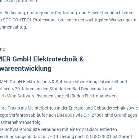
isse zu garantieren.
Medien
Funktionalitäten
Digitale Arbeitsaufträge in Ihrem ERP- oder FSM-System: clever und effizient
he Bedienung, umfangreiche Controlling- und Auswertemöglichkeiten
Lebensmittelindustrie
 SCC-CONTROL Professionell zu einem der wichtigsten Werkzeuge im
MEHR ÜBER ERP-SOFTWARE
Kosten
ehmensalltag.
Produktion
Services
nt:
MER GmbH Elektrotechnik &
Vermietung
wareentwicklung
EMER GmbH Elektrotechnik & Softwareentwicklung entwickelt und
ibt seit > 29 Jahren an den Standorten Bad Reichenhall und
urt/Main Softwarelösungen speziell für das Elektrohandwerk.
ahre Praxis als Meisterbetrieb in der Energie- und Gebäudetechnik sowie
legte Verfahrensabläufe nach DIN 9001 wie DIN 27001 sind Grundlagen
n Unternehmenserfolg.
e Softwareprodukte verbunden mit einem praxisorientierten
leistungsangebot bis zur Zertifizierung nach DIN ISO 9001 ist Garant