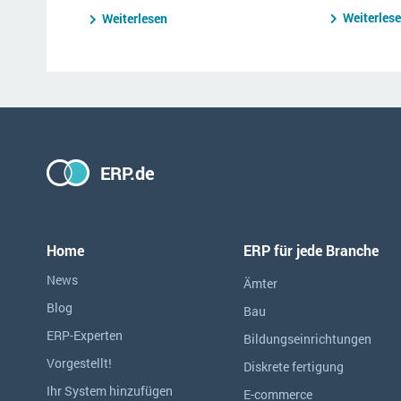
Weiterles
Weiterlesen
ERP.de
Home
ERP für jede Branche
News
Ämter
Blog
Bau
ERP-Experten
Bildungseinrichtungen
Vorgestellt!
Diskrete fertigung
Ihr System hinzufügen
E-commerce