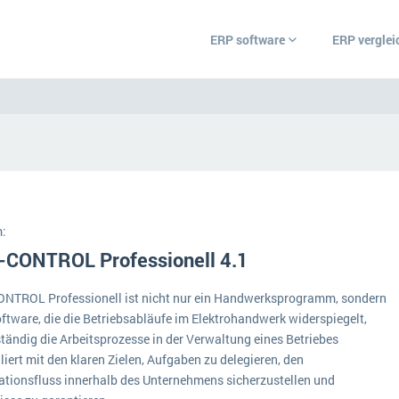
ERP software
ERP verglei
ERP Wissenszentrum
Was ist ERP?
Ämter
Bildungseinrichtunge
Hintergrund
Einzelhandel
:
Vorbereitung
r
are.
-CONTROL Professionell 4.1
Grosshandel
 und
 Ihr
Ein WMS implementieren: Das sind die 6
ERP-Software nach B
che aus
wichtigsten Punkte, die es zu beachten gilt
NTROL Professionell ist nicht nur ein Handwerksprogramm, sondern
Handwerk
au diese
oftware, die die Betriebsabläufe im Elektrohandwerk widerspiegelt,
Plattform
IKT
euen
ständig die Arbeitsprozesse in der Verwaltung eines Betriebes
Service Level Agreements (SLA) und ERP: Was muss man wissen?
liert mit den klaren Zielen, Aufgaben zu delegieren, den
nützliche
Betriebsgröße
Landwirtschaft
ationsfluss innerhalb des Unternehmens sicherzustellen und
ERP-Software für Abfallentsorger