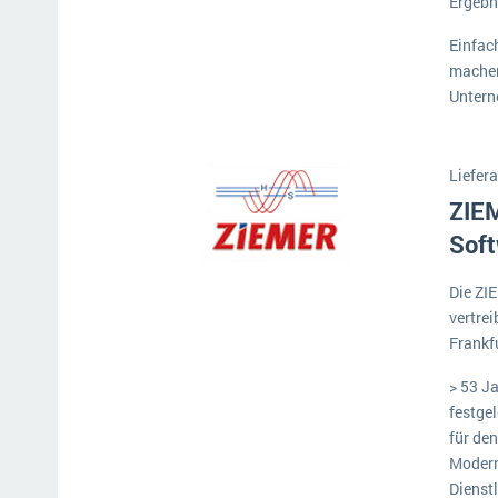
Ergebn
Mehr über ERP-Software
Einfac
machen
Untern
Liefera
ZIE
Soft
Die ZI
vertre
Frankf
> 53 J
festge
für de
Modern
Dienst