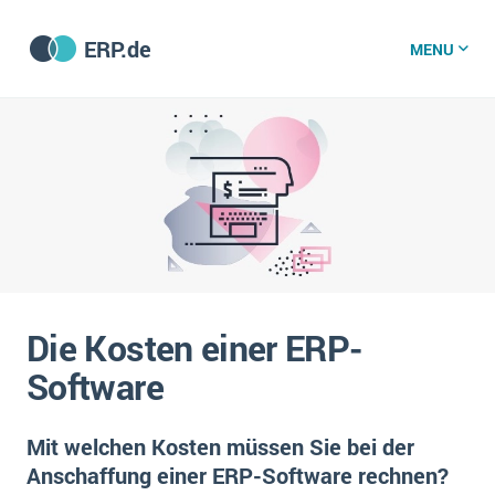
ERP.de
MENU
ERP software
Die 15 Schritte einer ERP‑Einführung
ERP vergleichen
Was ist ERP?
Hintergrund
ERP für jede Branche
Vorbereitung
Die Kosten einer ERP-
ERP-Software nach Branche
ERP-Software nach Branchen
ERP Wissenszentrum
Software
Plattform
Ämter
Betriebsgröße
Bau
Mit welchen Kosten müssen Sie bei der
Vorgestellt
Was ist ERP?
Funktionalitäten
Anschaffung einer ERP-Software rechnen?
Bildungseinrichtungen
ERP-Experten
Kosten