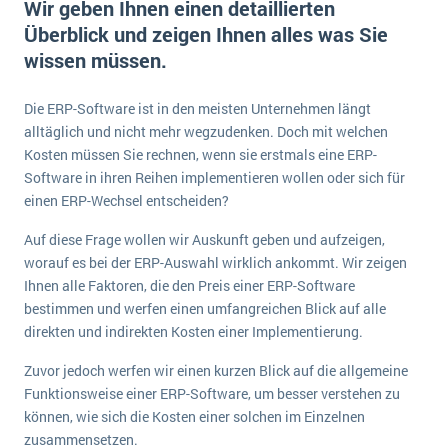
Wir geben Ihnen einen detaillierten
E-commerce
Offene Stellen bei ERP-Lieferanten
Überblick und zeigen Ihnen alles was Sie
Suche
Einzelhandel
wissen müssen.
Über uns
Vergleich
Finanzen
DSGVO/GDPR
Auswahl
Die 4 Komponenten eines CRM-Systems
Grosshandel
Die ERP-Software ist in den meisten Unternehmen längt
Einführung
Impressum
alltäglich und nicht mehr wegzudenken. Doch mit welchen
Handel
Kosten müssen Sie rechnen, wenn sie erstmals eine ERP-
Schulung
5 Funktionen einer ERP-Software für Konzerne
Kontakt
Handwerk
Software in ihren Reihen implementieren wollen oder sich für
Auswertung
einen ERP-Wechsel entscheiden?
Was ist Data Mining? - Ein Leitfaden für Unternehmen
Health Care
Service und Wartung
IKT
Auf diese Frage wollen wir Auskunft geben und aufzeigen,
Mehr über ERP-Software
worauf es bei der ERP-Auswahl wirklich ankommt. Wir zeigen
Installation
Ihnen alle Faktoren, die den Preis einer ERP-Software
Landwirtschaft
ERP Wissenszentrum
bestimmen und werfen einen umfangreichen Blick auf alle
direkten und indirekten Kosten einer Implementierung.
Maschinenbau
Medien
Zuvor jedoch werfen wir einen kurzen Blick auf die allgemeine
Funktionsweise einer ERP-Software, um besser verstehen zu
NGO
können, wie sich die Kosten einer solchen im Einzelnen
Lebensmittelindustrie
Ein WMS implementieren: Das sind die 6
zusammensetzen.