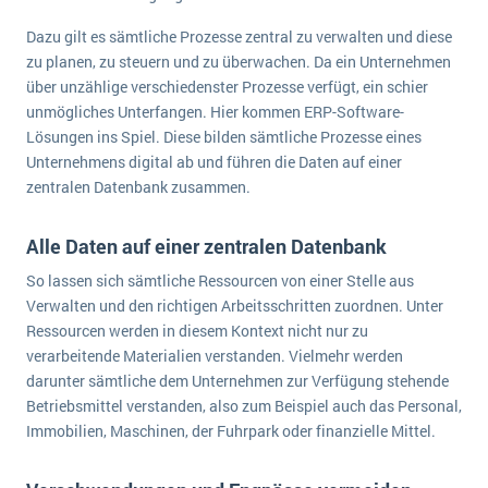
Die „SaaSpocalypse“: Was ist das und was bedeutet es für die Zukunft von Unternehmenssoftware?
Dazu gilt es sämtliche Prozesse zentral zu verwalten und diese
zu planen, zu steuern und zu überwachen. Da ein Unternehmen
SAP investiert mit zwei strategischen Übernahmen in Enterprise-KI
über unzählige verschiedenster Prozesse verfügt, ein schier
ERP-Trends in der Produktion
unmögliches Unterfangen. Hier kommen ERP-Software-
Lösungen ins Spiel. Diese bilden sämtliche Prozesse eines
NACHRICHTENARCHIV
Unternehmens digital ab und führen die Daten auf einer
zentralen Datenbank zusammen.
Alle Daten auf einer zentralen Datenbank
So lassen sich sämtliche Ressourcen von einer Stelle aus
Verwalten und den richtigen Arbeitsschritten zuordnen. Unter
Ressourcen werden in diesem Kontext nicht nur zu
verarbeitende Materialien verstanden. Vielmehr werden
darunter sämtliche dem Unternehmen zur Verfügung stehende
Betriebsmittel verstanden, also zum Beispiel auch das Personal,
Immobilien, Maschinen, der Fuhrpark oder finanzielle Mittel.