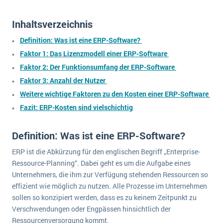
wichtigsten Punkte, die es zu beachten gilt
Logistik
Produktion
Inhaltsverzeichnis
Service Level Agreements (SLA) und ERP: Was muss man wissen?
Immobilien
Definition: Was ist eine ERP-Software?
ERP-Software für Abfallentsorger
Faktor 1: Das Lizenzmodell einer ERP-Software
Services
Faktor 2: Der Funktionsumfang der ERP-Software
Textil und Mode
Digitale Arbeitsaufträge in Ihrem ERP- oder FSM-System: clever und effizient
Faktor 3: Anzahl der Nutzer
Vermietung
MEHR ÜBER ERP-SOFTWARE
Weitere wichtige Faktoren zu den Kosten einer ERP-Software
Versorgung
Fazit: ERP-Kosten sind vielschichtig
ERP News
Definition: Was ist eine ERP-Software?
ERP ist die Abkürzung für den englischen Begriff „Enterprise-
Ressource-Planning“. Dabei geht es um die Aufgabe eines
Unternehmers, die ihm zur Verfügung stehenden Ressourcen so
effizient wie möglich zu nutzen. Alle Prozesse im Unternehmen
SAP übernimmt Reltio für eine bessere
sollen so konzipiert werden, dass es zu keinem Zeitpunkt zu
Datenintegration
Verschwendungen oder Engpässen hinsichtlich der
Ressourcenversorgung kommt.