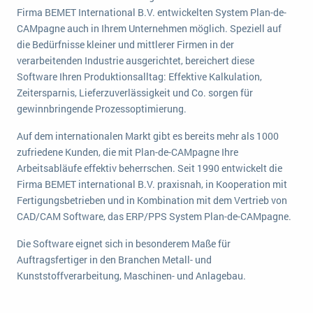
wichtigsten Punkte, die es zu beachten gilt
Logistik
Firma BEMET International B.V. entwickelten System Plan-de-
CAMpagne auch in Ihrem Unternehmen möglich. Speziell auf
Produktion
die Bedürfnisse kleiner und mittlerer Firmen in der
Service Level Agreements (SLA) und ERP: Was muss man wissen?
Immobilien
verarbeitenden Industrie ausgerichtet, bereichert diese
ERP-Software für Abfallentsorger
Services
Software Ihren Produktionsalltag: Effektive Kalkulation,
Zeitersparnis, Lieferzuverlässigkeit und Co. sorgen für
Textil und Mode
Digitale Arbeitsaufträge in Ihrem ERP- oder FSM-System: clever und effizient
gewinnbringende Prozessoptimierung.
Vermietung
MEHR ÜBER ERP-SOFTWARE
Auf dem internationalen Markt gibt es bereits mehr als 1000
Versorgung
zufriedene Kunden, die mit Plan-de-CAMpagne Ihre
Arbeitsabläufe effektiv beherrschen. Seit 1990 entwickelt die
ERP News
Firma BEMET international B.V. praxisnah, in Kooperation mit
Fertigungsbetrieben und in Kombination mit dem Vertrieb von
CAD/CAM Software, das ERP/PPS System Plan-de-CAMpagne.
Die Software eignet sich in besonderem Maße für
Auftragsfertiger in den Branchen Metall- und
SAP übernimmt Reltio für eine bessere
Kunststoffverarbeitung, Maschinen- und Anlagebau.
Datenintegration