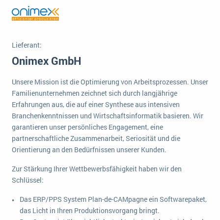
Die „SaaSpocalypse“: Was ist das und was bedeutet es für die Zukunft von Unternehmenssoftware?
SAP investiert mit zwei strategischen Übernahmen in Enterprise-KI
Lieferant:
ERP-Trends in der Produktion
Onimex GmbH
NACHRICHTENARCHIV
Unsere Mission ist die Optimierung von Arbeitsprozessen. Unser
Familienunternehmen zeichnet sich durch langjährige
Erfahrungen aus, die auf einer Synthese aus intensiven
Branchenkenntnissen und Wirtschaftsinformatik basieren. Wir
garantieren unser persönliches Engagement, eine
partnerschaftliche Zusammenarbeit, Seriosität und die
Orientierung an den Bedürfnissen unserer Kunden.
Zur Stärkung Ihrer Wettbewerbsfähigkeit haben wir den
Schlüssel:
Das ERP/PPS System Plan-de-CAMpagne ein Softwarepaket,
das Licht in Ihren Produktionsvorgang bringt.