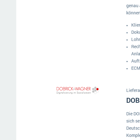
genau 
Mehr über ERP-Software
können
Klie
Doku
Loh
Rec
Anl
Auft
ECM
Liefera
DOB
Die D
sich s
Deutsc
Komple