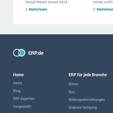
Social Impact Award 2024.
immer wichti
Weiterlesen
Weiterles
ERP.de
Home
ERP für jede Branche
News
Ämter
Blog
Bau
ERP-Experten
Bildungseinrichtungen
Vorgestellt!
Diskrete fertigung