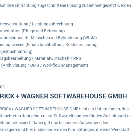
auf Ihre Einrichtung zugeschnittene Lösung zusammengesetzt werden
Medien
Funktionalitäten
Digitale Arbeitsaufträge in Ihrem ERP- oder FSM-System: clever und effizient
.
Lebensmittelindustrie
MEHR ÜBER ERP-SOFTWARE
Kosten
ntenverwaltung / Leistungsabrechnung
mentation (Pflege und Betreuung)
Produktion
nabrechnung für Menschen mit Behinderung (WfbM)
Services
hnungswesen (Finanzbuchhaltung, Kostenrechnung,
agenbuchhaltung)
Vermietung
ragsbearbeitung / Materialwirtschaft / PPS
 (Archivierung / DMS / Workflow-Management)
nt:
RICK + WAGNER SOFTWAREHOUSE GMBH
OBRICK+ WAGNER SOFTWAREHOUSE GMBH ist ein Unternehmen, das
eit mehreren Jahrzehnten auf Softwarelösungen für den Sozialmarkt in
hland fokussiert. Dabei gilt das besondere Augenmerk den
xträgern und hier insbesondere den Einrichtungen, die eine Werkstatt