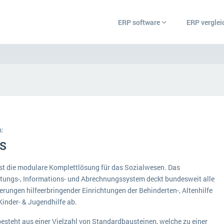
ERP software
ERP verglei
ERP Wissenszentrum
Was ist ERP?
Ämter
Bildungseinrichtunge
Hintergrund
Einzelhandel
:
Vorbereitung
r
are.
-S
Grosshandel
 und
 Ihr
Ein WMS implementieren: Das sind die 6
ERP-Software nach B
che aus
wichtigsten Punkte, die es zu beachten gilt
ist die modulare Komplettlösung für das Sozialwesen. Das
Handwerk
au diese
tungs-, Informations- und Abrechnungssystem deckt bundesweit alle
Plattform
IKT
euen
erungen hilfeerbringender Einrichtungen der Behinderten-, Altenhilfe
Service Level Agreements (SLA) und ERP: Was muss man wissen?
Kinder- & Jugendhilfe ab.
nützliche
Betriebsgröße
Landwirtschaft
ERP-Software für Abfallentsorger
besteht aus einer Vielzahl von Standardbausteinen, welche zu einer