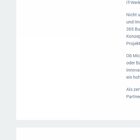
IT-Wer
Nicht 
und Im
365 Bu
Konzep
Projek
Ob Mic
oder B
Innova
ein ho
Als zer
Partne