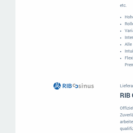
etc.
Mehr über ERP-Software
Hohe
Roll
Vari
Inte
Alle
Intu
Flex
Prem
Liefera
RIB
Offizi
Zuverlä
arbeit
qualifi