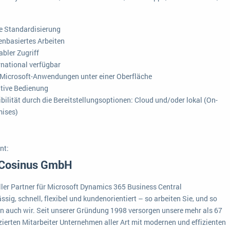
Medien
Funktionalitäten
Digitale Arbeitsaufträge in Ihrem ERP- oder FSM-System: clever und effizient
 Standardisierung
Lebensmittelindustrie
MEHR ÜBER ERP-SOFTWARE
Kosten
enbasiertes Arbeiten
abler Zugriff
Produktion
rnational verfügbar
Services
 Microsoft-Anwendungen unter einer Oberfläche
itive Bedienung
Vermietung
ibilität durch die Bereitstellungsoptionen: Cloud und/oder lokal (On-
ises)
nt:
 Cosinus GmbH
eller Partner für Microsoft Dynamics 365 Business Central
ssig, schnell, flexibel und kundenorientiert – so arbeiten Sie, und so
en auch wir. Seit unserer Gründung 1998 versorgen unsere mehr als 67
zierten Mitarbeiter Unternehmen aller Art mit modernen und effizienten