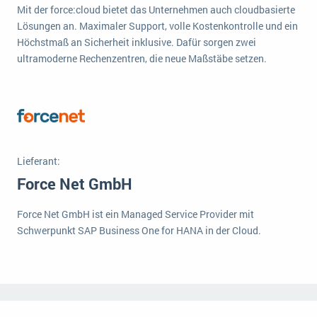
Mit der force:cloud bietet das Unternehmen auch cloudbasierte
Die „SaaSpocalypse“: Was ist das und was bedeutet es für die Zukunft von Unternehmenssoftware?
Lösungen an. Maximaler Support, volle Kostenkontrolle und ein
SAP investiert mit zwei strategischen Übernahmen in Enterprise-KI
Höchstmaß an Sicherheit inklusive. Dafür sorgen zwei
ultramoderne Rechenzentren, die neue Maßstäbe setzen.
ERP-Trends in der Produktion
NACHRICHTENARCHIV
Lieferant:
Force Net GmbH
Force Net GmbH ist ein Managed Service Provider mit
Schwerpunkt SAP Business One for HANA in der Cloud.