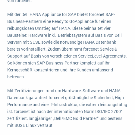
von forcenet.
wichtigsten Punkte, die es zu beachten gilt
Logistik
Produktion
Mit der Dell HANA Appliance for SAP bietet forcenet SAP-
Service Level Agreements (SLA) und ERP: Was muss man wissen?
Business-Partnern eine Ready to GoAppliance für einen
Immobilien
reibungslosen Umstieg auf HANA. Diese beinhaltet vier
ERP-Software für Abfallentsorger
Services
Bausteine: Hardware inkl. Betriebssystem auf Basis von Dell
Servern mit SUSE sowie die notwendige HANA Datenbank
Textil und Mode
Digitale Arbeitsaufträge in Ihrem ERP- oder FSM-System: clever und effizient
bereits vorinstalliert. Zudem übernimmt forcenet Service &
Vermietung
Support auf Basis von verschiedenen ServiceLevel-Agreements.
MEHR ÜBER ERP-SOFTWARE
Versorgung
So können sich SAP-Business-Partner komplett auf Ihr
Kerngeschäft konzentrieren und ihre Kunden umfassend
betreuen.
ERP News
Mit Zertifizierungen rund um Hardware, Software und HANA-
Datenbank garantiert forcenet größtmögliche Sicherheit, High
Performance und eine IT-Infrastruktur, die extrem leistungsfähig
ist. forcenet ist nach der internationalen Norm ISO/IEC 27001
SAP übernimmt Reltio für eine bessere
zertifiziert, langjähriger „Dell/EMC Gold Partner“ und bestens
Datenintegration
mit SUSE Linux vertraut.