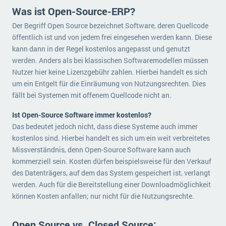
Die „SaaSpocalypse“: Was ist das und was bedeutet es für die Zukunft von Unternehmenssoftware?
Was ist Open-Source-ERP?
Der Begriff Open Source bezeichnet Software, deren Quellcode
SAP investiert mit zwei strategischen Übernahmen in Enterprise-KI
öffentlich ist und von jedem frei eingesehen werden kann. Diese
kann dann in der Regel kostenlos angepasst und genutzt
ERP-Trends in der Produktion
werden. Anders als bei klassischen Softwaremodellen müssen
NACHRICHTENARCHIV
Nutzer hier keine Lizenzgebühr zahlen. Hierbei handelt es sich
um ein Entgelt für die Einräumung von Nutzungsrechten. Dies
fällt bei Systemen mit offenem Quellcode nicht an.
Ist Open-Source Software immer kostenlos?
Das bedeutet jedoch nicht, dass diese Systeme auch immer
kostenlos sind. Hierbei handelt es sich um ein weit verbreitetes
Missverständnis, denn Open-Source Software kann auch
kommerziell sein. Kosten dürfen beispielsweise für den Verkauf
des Datenträgers, auf dem das System gespeichert ist, verlangt
werden. Auch für die Bereitstellung einer Downloadmöglichkeit
können Kosten anfallen; nur nicht für die Nutzungsrechte.
Open Source vs. Closed Source: