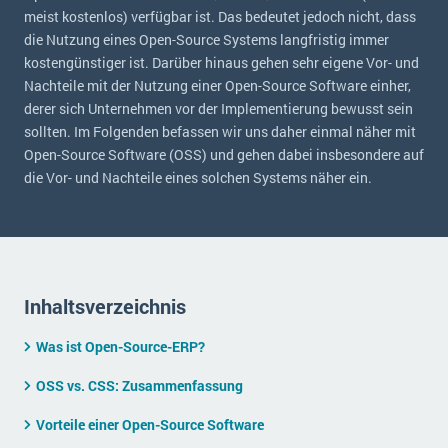
E-commerce
meist kostenlos) verfügbar ist. Das bedeutet jedoch nicht, dass
Offene Stellen bei ERP-Lieferanten
Suche
die Nutzung eines Open-Source Systems langfristig immer
Einzelhandel
Über uns
kostengünstiger ist. Darüber hinaus gehen sehr eigene Vor- und
Vergleich
Finanzen
Nachteile mit der Nutzung einer Open-Source Software einher,
DSGVO/GDPR
Auswahl
Die 4 Komponenten eines CRM-Systems
Grosshandel
derer sich Unternehmen vor der Implementierung bewusst sein
Einführung
Impressum
sollten. Im Folgenden befassen wir uns daher einmal näher mit
Handel
Open-Source Software (OSS) und gehen dabei insbesondere auf
Schulung
5 Funktionen einer ERP-Software für Konzerne
Kontakt
Handwerk
die Vor- und Nachteile eines solchen Systems näher ein.
Auswertung
Was ist Data Mining? - Ein Leitfaden für Unternehmen
Health Care
Service und Wartung
IKT
Mehr über ERP-Software
Installation
Landwirtschaft
Inhaltsverzeichnis
ERP Wissenszentrum
Maschinenbau
Was ist Open-Source-ERP?
Medien
OSS vs. CSS: Zusammenfassung
NGO
Vorteile einer Open-Source Software
Lebensmittelindustrie
Ein WMS implementieren: Das sind die 6