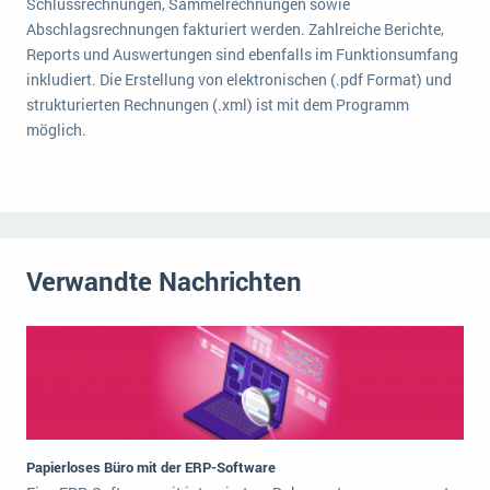
Schlussrechnungen, Sammelrechnungen sowie
Die „SaaSpocalypse“: Was ist das und was bedeutet es für die Zukunft von Unternehmenssoftware?
Abschlagsrechnungen fakturiert werden. Zahlreiche Berichte,
Reports und Auswertungen sind ebenfalls im Funktionsumfang
SAP investiert mit zwei strategischen Übernahmen in Enterprise-KI
inkludiert. Die Erstellung von elektronischen (.pdf Format) und
strukturierten Rechnungen (.xml) ist mit dem Programm
ERP-Trends in der Produktion
möglich.
NACHRICHTENARCHIV
Verwandte Nachrichten
Papierloses Büro mit der ERP-Software