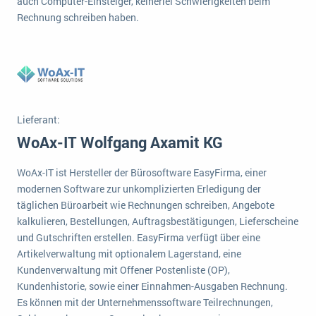
auch Computer-Einsteiger, keinerlei Schwierigkeiten beim
wichtigsten Punkte, die es zu beachten gilt
Logistik
Rechnung schreiben haben.
Produktion
Service Level Agreements (SLA) und ERP: Was muss man wissen?
Immobilien
ERP-Software für Abfallentsorger
Services
Textil und Mode
Digitale Arbeitsaufträge in Ihrem ERP- oder FSM-System: clever und effizient
Lieferant:
Vermietung
MEHR ÜBER ERP-SOFTWARE
WoAx-IT Wolfgang Axamit KG
Versorgung
WoAx-IT ist Hersteller der Bürosoftware EasyFirma, einer
ERP News
modernen Software zur unkomplizierten Erledigung der
täglichen Büroarbeit wie Rechnungen schreiben, Angebote
kalkulieren, Bestellungen, Auftragsbestätigungen, Lieferscheine
und Gutschriften erstellen. EasyFirma verfügt über eine
Artikelverwaltung mit optionalem Lagerstand, eine
Kundenverwaltung mit Offener Postenliste (OP),
SAP übernimmt Reltio für eine bessere
Kundenhistorie, sowie einer Einnahmen-Ausgaben Rechnung.
Datenintegration
Es können mit der Unternehmenssoftware Teilrechnungen,