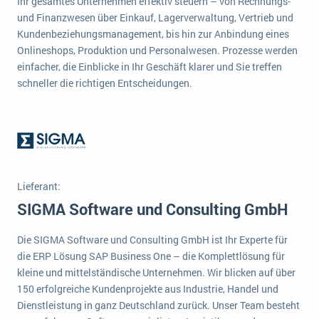
Ihr gesamtes Unternehmen effektiv steuern – von Rechnungs-
wichtigsten Punkte, die es zu beachten gilt
Logistik
und Finanzwesen über Einkauf, Lagerverwaltung, Vertrieb und
Produktion
Kundenbeziehungsmanagement, bis hin zur Anbindung eines
Service Level Agreements (SLA) und ERP: Was muss man wissen?
Onlineshops, Produktion und Personalwesen. Prozesse werden
Immobilien
einfacher, die Einblicke in Ihr Geschäft klarer und Sie treffen
ERP-Software für Abfallentsorger
Services
schneller die richtigen Entscheidungen.
Textil und Mode
Digitale Arbeitsaufträge in Ihrem ERP- oder FSM-System: clever und effizient
Vermietung
MEHR ÜBER ERP-SOFTWARE
Versorgung
ERP News
Lieferant:
SIGMA Software und Consulting GmbH
Die SIGMA Software und Consulting GmbH ist Ihr Experte für
die ERP Lösung SAP Business One – die Komplettlösung für
kleine und mittelständische Unternehmen. Wir blicken auf über
SAP übernimmt Reltio für eine bessere
150 erfolgreiche Kundenprojekte aus Industrie, Handel und
Datenintegration
Dienstleistung in ganz Deutschland zurück. Unser Team besteht