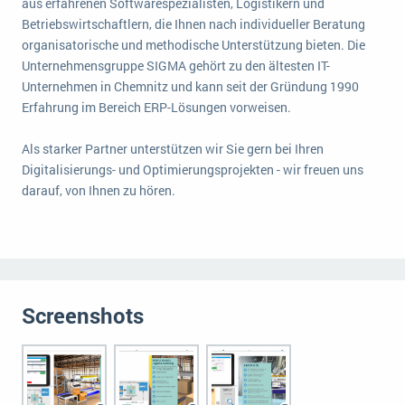
aus erfahrenen Softwarespezialisten, Logistikern und
Die „SaaSpocalypse“: Was ist das und was bedeutet es für die Zukunft von Unternehmenssoftware?
Betriebswirtschaftlern, die Ihnen nach individueller Beratung
organisatorische und methodische Unterstützung bieten. Die
SAP investiert mit zwei strategischen Übernahmen in Enterprise-KI
Unternehmensgruppe SIGMA gehört zu den ältesten IT-
Unternehmen in Chemnitz und kann seit der Gründung 1990
ERP-Trends in der Produktion
Erfahrung im Bereich ERP-Lösungen vorweisen.
NACHRICHTENARCHIV
Als starker Partner unterstützen wir Sie gern bei Ihren
Digitalisierungs- und Optimierungsprojekten - wir freuen uns
darauf, von Ihnen zu hören.
Screenshots