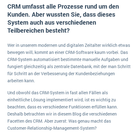
E-commerce
CRM umfasst alle Prozesse rund um den
Offene Stellen bei ERP-Lieferanten
Suche
Kunden. Aber wussten Sie, dass dieses
Einzelhandel
Über uns
Vergleich
System auch aus verschiedenen
Finanzen
DSGVO/GDPR
Teilbereichen besteht?
Auswahl
Die 4 Komponenten eines CRM-Systems
Grosshandel
Einführung
Impressum
Handel
Wer in unserem modernen und digitalen Zeitalter wirklich etwas
Schulung
5 Funktionen einer ERP-Software für Konzerne
Kontakt
bewegen will, kommt an einer CRM-Software kaum vorbei. Das
Handwerk
Auswertung
CRM-System automatisiert bestimmte manuelle Aufgaben und
Was ist Data Mining? - Ein Leitfaden für Unternehmen
Health Care
fungiert gleichzeitig als zentrale Datenbank, mit der man Schritt
Service und Wartung
IKT
für Schritt an der Verbesserung der Kundenbeziehungen
Mehr über ERP-Software
arbeiten kann.
Installation
Landwirtschaft
Und obwohl das CRM-System in fast allen Fällen als
ERP Wissenszentrum
einheitliche Lösung implementiert wird, ist es wichtig zu
Maschinenbau
beachten, dass es verschiedene Funktionen erfüllen kann.
Medien
Deshalb betrachten wir in diesem Blog die verschiedenen
Facetten des CRM. Aber zuerst: Was genau macht das
NGO
Customer-Relationship-Management-System?
Lebensmittelindustrie
Ein WMS implementieren: Das sind die 6