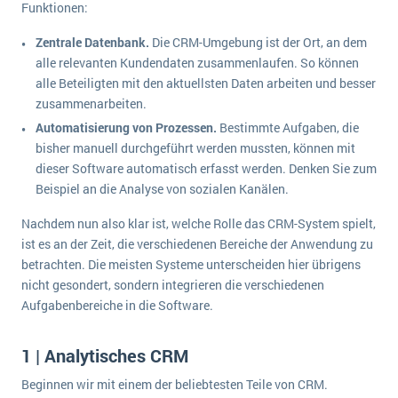
Funktionen:
Die „SaaSpocalypse“: Was ist das und was bedeutet es für die Zukunft von Unternehmenssoftware?
Zentrale Datenbank.
Die CRM-Umgebung ist der Ort, an dem
SAP investiert mit zwei strategischen Übernahmen in Enterprise-KI
alle relevanten Kundendaten zusammenlaufen. So können
alle Beteiligten mit den aktuellsten Daten arbeiten und besser
ERP-Trends in der Produktion
zusammenarbeiten.
NACHRICHTENARCHIV
Automatisierung von Prozessen.
Bestimmte Aufgaben, die
bisher manuell durchgeführt werden mussten, können mit
dieser Software automatisch erfasst werden. Denken Sie zum
Beispiel an die Analyse von sozialen Kanälen.
Nachdem nun also klar ist, welche Rolle das CRM-System spielt,
ist es an der Zeit, die verschiedenen Bereiche der Anwendung zu
betrachten. Die meisten Systeme unterscheiden hier übrigens
nicht gesondert, sondern integrieren die verschiedenen
Aufgabenbereiche in die Software.
1 | Analytisches CRM
Beginnen wir mit einem der beliebtesten Teile von CRM.