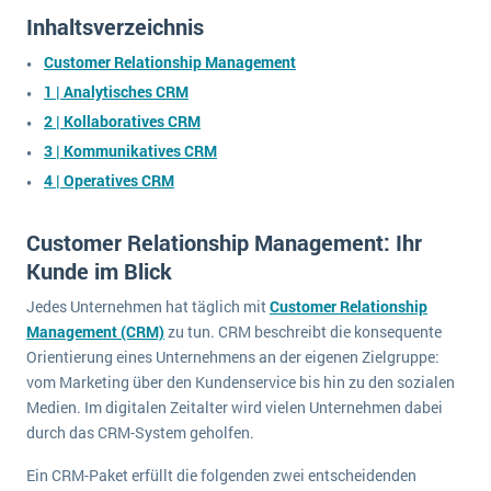
wichtigsten Punkte, die es zu beachten gilt
Logistik
Inhaltsverzeichnis
Produktion
Customer Relationship Management
Service Level Agreements (SLA) und ERP: Was muss man wissen?
Immobilien
1 | Analytisches CRM
ERP-Software für Abfallentsorger
Services
2 | Kollaboratives CRM
3 | Kommunikatives CRM
Textil und Mode
Digitale Arbeitsaufträge in Ihrem ERP- oder FSM-System: clever und effizient
4 | Operatives CRM
Vermietung
MEHR ÜBER ERP-SOFTWARE
Versorgung
Customer Relationship Management: Ihr
Kunde im Blick
ERP News
Jedes Unternehmen hat täglich mit
Customer Relationship
Management (CRM)
zu tun. CRM beschreibt die konsequente
Orientierung eines Unternehmens an der eigenen Zielgruppe:
vom Marketing über den Kundenservice bis hin zu den sozialen
Medien. Im digitalen Zeitalter wird vielen Unternehmen dabei
SAP übernimmt Reltio für eine bessere
durch das CRM-System geholfen.
Datenintegration
Ein CRM-Paket erfüllt die folgenden zwei entscheidenden