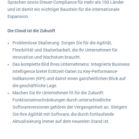
Sprachen sowie Steuer-Compliance für mehr als 100 Länder
Die „SaaSpocalypse“: Was ist das und was bedeutet es für die Zukunft von Unternehmenssoftware?
und ist damit ein wichtiger Baustein für die internationale
Expansion.
SAP investiert mit zwei strategischen Übernahmen in Enterprise-KI
ERP-Trends in der Produktion
Die Cloud ist die Zukunft
Problemlose Skalierung: Sorgen Sie für die Agilität,
NACHRICHTENARCHIV
Flexibilität und Skalierbarkeit, die Ihr Unternehmen für
Innovation und Wachstum braucht.
Das komplette Bild Ihres Unternehmens: Integrierte Business
Intelligence bietet Echtzeit-Daten zu Key-Performance-
Indikatoren (KPI) und damit einen ganzheitlichen Blick auf
die geschäftliche Lage.
Machen Sie Ihr Unternehmen fit für die Zukunft:
Funktionseinschränkungen durch unterschiedliche
Softwareversionen gehören der Vergangenheit an. Steigern
Sie Ihre Agilität mit Software, die durch fortlaufende
Aktualisierung immer auf dem neuesten Stand ist.