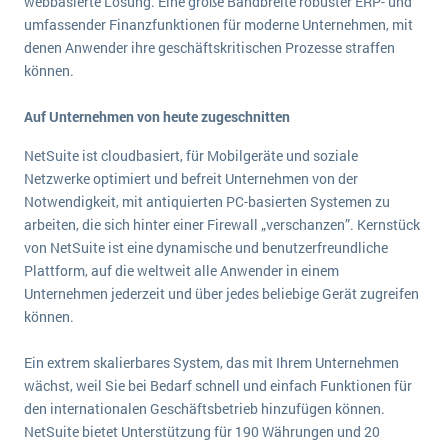
webbasierte Lösung. Eine große Bandbreite robuster ERP- und
wichtigsten Punkte, die es zu beachten gilt
Logistik
umfassender Finanzfunktionen für moderne Unternehmen, mit
Produktion
denen Anwender ihre geschäftskritischen Prozesse straffen
Service Level Agreements (SLA) und ERP: Was muss man wissen?
können.
Immobilien
ERP-Software für Abfallentsorger
Services
Auf Unternehmen von heute zugeschnitten
Textil und Mode
Digitale Arbeitsaufträge in Ihrem ERP- oder FSM-System: clever und effizient
NetSuite ist cloudbasiert, für Mobilgeräte und soziale
Vermietung
Netzwerke optimiert und befreit Unternehmen von der
MEHR ÜBER ERP-SOFTWARE
Notwendigkeit, mit antiquierten PC-basierten Systemen zu
Versorgung
arbeiten, die sich hinter einer Firewall „verschanzen”. Kernstück
von NetSuite ist eine dynamische und benutzerfreundliche
ERP News
Plattform, auf die weltweit alle Anwender in einem
Unternehmen jederzeit und über jedes beliebige Gerät zugreifen
können.
Ein extrem skalierbares System, das mit Ihrem Unternehmen
wächst, weil Sie bei Bedarf schnell und einfach Funktionen für
SAP übernimmt Reltio für eine bessere
den internationalen Geschäftsbetrieb hinzufügen können.
Datenintegration
NetSuite bietet Unterstützung für 190 Währungen und 20