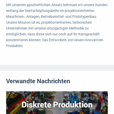
Die „SaaSpocalypse“: Was ist das und was bedeutet es für die Zukunft von Unternehmenssoftware?
Mit unserem ganzheitlichen Ansatz betreuen wir unsere Kunden
entlang der Wertschöpfungskette im projektorientierten
SAP investiert mit zwei strategischen Übernahmen in Enterprise-KI
Maschinen-, Anlagen, Betriebsmittel- und Prototypenbau.
Unsere Mission ist es, projektorientierten, technischen
ERP-Trends in der Produktion
Unternehmen mit unserer einzigartigen Methodik zu
ermöglichen, dass diese sich nur noch auf Ihr Kerngeschäft
NACHRICHTENARCHIV
konzentrieren können: Das Entwickeln von neuen innovativen
Produkten.
Verwandte Nachrichten