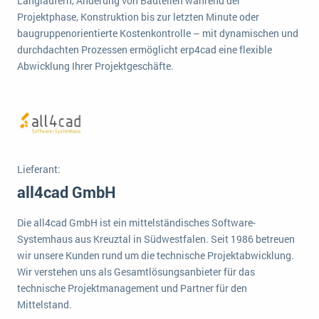
Langläufern, Änderung von Bauteilen während der
wichtigsten Punkte, die es zu beachten gilt
Logistik
Projektphase, Konstruktion bis zur letzten Minute oder
Produktion
baugruppenorientierte Kostenkontrolle – mit dynamischen und
Service Level Agreements (SLA) und ERP: Was muss man wissen?
durchdachten Prozessen ermöglicht erp4cad eine flexible
Immobilien
Abwicklung Ihrer Projektgeschäfte.
ERP-Software für Abfallentsorger
Services
Textil und Mode
Digitale Arbeitsaufträge in Ihrem ERP- oder FSM-System: clever und effizient
Vermietung
MEHR ÜBER ERP-SOFTWARE
Versorgung
Lieferant:
ERP News
all4cad GmbH
Die all4cad GmbH ist ein mittelständisches Software-
Systemhaus aus Kreuztal in Südwestfalen. Seit 1986 betreuen
wir unsere Kunden rund um die technische Projektabwicklung.
Wir verstehen uns als Gesamtlösungsanbieter für das
SAP übernimmt Reltio für eine bessere
technische Projektmanagement und Partner für den
Datenintegration
Mittelstand.