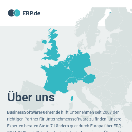
ERP.de
MENU
ERP software
Die 15 Schritte einer ERP‑Einführung
ERP vergleichen
Was ist ERP?
Hintergrund
ERP für jede Branche
Vorbereitung
Über uns
ERP-Software nach Branche
ERP-Software nach Branchen
ERP Wissenszentrum
Plattform
Ämter
BusinessSoftwareFuehrer.de
hilft Unternehmen seit 2007 den
Betriebsgröße
Bau
Vorgestellt
Was ist ERP?
richtigen Partner für Unternehmenssoftware zu finden. Unsere
Funktionalitäten
Experten beraten Sie in 7 Ländern quer durch Europa über ERP,
Bildungseinrichtungen
ERP-Experten
Kosten