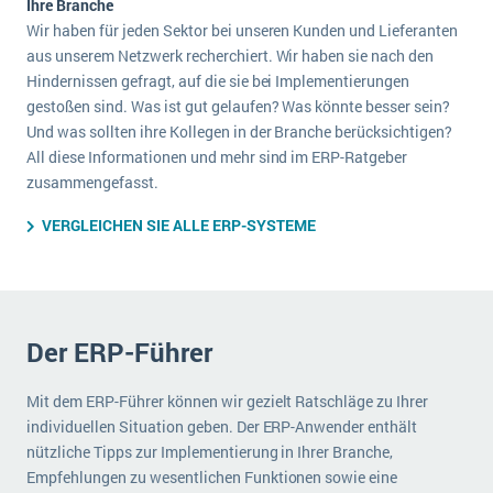
Ihre Branche
Die „SaaSpocalypse“: Was ist das und was bedeutet es für die Zukunft von Unternehmenssoftware?
Wir haben für jeden Sektor bei unseren Kunden und Lieferanten
aus unserem Netzwerk recherchiert. Wir haben sie nach den
SAP investiert mit zwei strategischen Übernahmen in Enterprise-KI
Hindernissen gefragt, auf die sie bei Implementierungen
gestoßen sind. Was ist gut gelaufen? Was könnte besser sein?
ERP-Trends in der Produktion
Und was sollten ihre Kollegen in der Branche berücksichtigen?
NACHRICHTENARCHIV
All diese Informationen und mehr sind im ERP-Ratgeber
zusammengefasst.
VERGLEICHEN SIE ALLE ERP-SYSTEME
Der ERP-Führer
Mit dem ERP-Führer können wir gezielt Ratschläge zu Ihrer
individuellen Situation geben. Der ERP-Anwender enthält
nützliche Tipps zur Implementierung in Ihrer Branche,
Empfehlungen zu wesentlichen Funktionen sowie eine