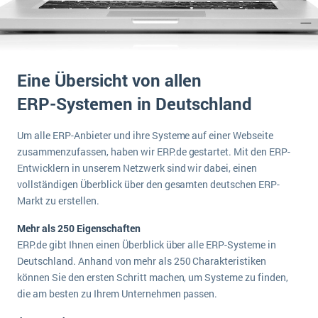
wichtigsten Punkte, die es zu beachten gilt
Logistik
Produktion
Service Level Agreements (SLA) und ERP: Was muss man wissen?
Immobilien
ERP-Software für Abfallentsorger
Eine Übersicht von allen
Services
Textil und Mode
ERP-Systemen in Deutschland
Digitale Arbeitsaufträge in Ihrem ERP- oder FSM-System: clever und effizient
Vermietung
MEHR ÜBER ERP-SOFTWARE
Um alle ERP-Anbieter und ihre Systeme auf einer Webseite
Versorgung
zusammenzufassen, haben wir ERP.de gestartet. Mit den ERP-
Entwicklern in unserem Netzwerk sind wir dabei, einen
ERP News
vollständigen Überblick über den gesamten deutschen ERP-
Markt zu erstellen.
Mehr als 250 Eigenschaften
ERP.de gibt Ihnen einen Überblick über alle ERP-Systeme in
Deutschland. Anhand von mehr als 250 Charakteristiken
SAP übernimmt Reltio für eine bessere
können Sie den ersten Schritt machen, um Systeme zu finden,
Datenintegration
die am besten zu Ihrem Unternehmen passen.