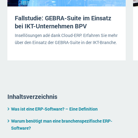
wichtigsten Punkte, die es zu beachten gilt
Logistik
Produktion
Fallstudie: GEBRA-Suite im Einsatz
Service Level Agreements (SLA) und ERP: Was muss man wissen?
Immobilien
bei IKT-Unternehmen BPV
ERP-Software für Abfallentsorger
Services
Insellösungen adé dank Cloud-ERP. Erfahren Sie mehr
über den Einsatz der GEBRA-Suite in der IKT-Branche.
Textil und Mode
Digitale Arbeitsaufträge in Ihrem ERP- oder FSM-System: clever und effizient
Vermietung
MEHR ÜBER ERP-SOFTWARE
Versorgung
ERP News
Inhaltsverzeichnis
Was ist eine ERP-Software? – Eine Definition
SAP übernimmt Reltio für eine bessere
Warum benötigt man eine branchenspezifische ERP-
Datenintegration
Software?