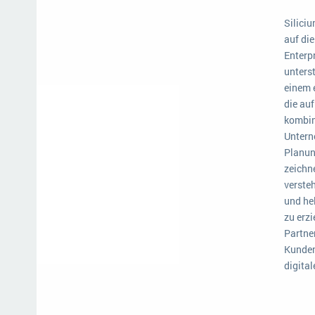
Silici
auf di
Enterpr
unterst
einem 
die au
kombin
Untern
Planun
zeichn
verste
und he
zu erzi
Partne
Kunden
digita