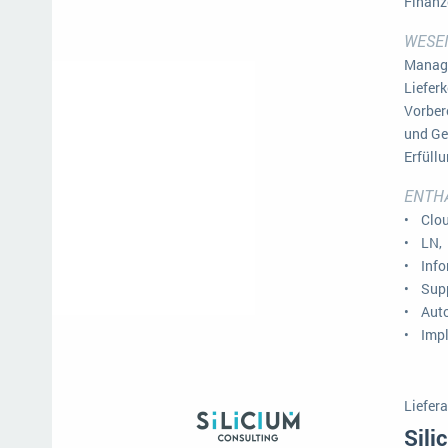
Finanz
Mehr über ERP-Software
WESEN
Manage
Liefer
Vorber
und Ge
Erfüll
ENTH
• Clou
• LN,
• Info
• Supp
• Auto
• Impl
Liefera
Sili