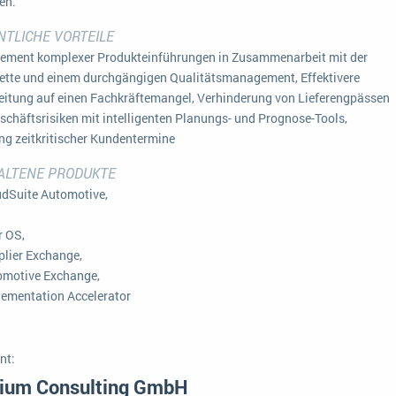
en.
Medien
Funktionalitäten
Digitale Arbeitsaufträge in Ihrem ERP- oder FSM-System: clever und effizient
TLICHE VORTEILE
Lebensmittelindustrie
ment komplexer Produkteinführungen in Zusammenarbeit mit der
MEHR ÜBER ERP-SOFTWARE
Kosten
kette und einem durchgängigen Qualitätsmanagement, Effektivere
Produktion
eitung auf einen Fachkräftemangel, Verhinderung von Lieferengpässen
schäftsrisiken mit intelligenten Planungs- und Prognose-Tools,
Services
ung zeitkritischer Kundentermine
Vermietung
ALTENE PRODUKTE
dSuite Automotive,
r OS,
lier Exchange,
motive Exchange,
ementation Accelerator
nt:
cium Consulting GmbH