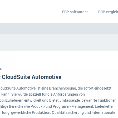
ERP software
ERP verglei
ERP Wissenszentrum
Was ist ERP?
Ämter
Bildungseinrichtunge
Hintergrund
Einzelhandel
:
Vorbereitung
r
are.
r CloudSuite Automotive
Grosshandel
 und
 Ihr
Ein WMS implementieren: Das sind die 6
ERP-Software nach B
che aus
wichtigsten Punkte, die es zu beachten gilt
CloudSuite Automotive ist eine Branchenlösung, die sofort eingesetzt
Handwerk
au diese
 kann. Sie wurde speziell für die Anforderungen von
Plattform
IKT
euen
bilzulieferern entwickelt und bietet umfassende, bewährte Funktionen
Service Level Agreements (SLA) und ERP: Was muss man wissen?
chtige Bereiche wie Produkt- und Programm-Management, Lieferkette,
nützliche
Betriebsgröße
Landwirtschaft
ffung, gewerbliche Produktion, Qualitätssicherung und internationale
ERP-Software für Abfallentsorger