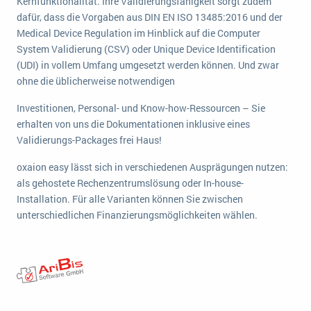
Kernfunktionalität. Ihre Validierungsfähigkeit sorgt zudem
wichtigsten Punkte, die es zu beachten gilt
Logistik
dafür, dass die Vorgaben aus DIN EN ISO 13485:2016 und der
Produktion
Medical Device Regulation im Hinblick auf die Computer
Service Level Agreements (SLA) und ERP: Was muss man wissen?
System Validierung (CSV) oder Unique Device Identification
Immobilien
(UDI) in vollem Umfang umgesetzt werden können. Und zwar
ERP-Software für Abfallentsorger
Services
ohne die üblicherweise notwendigen
Textil und Mode
Digitale Arbeitsaufträge in Ihrem ERP- oder FSM-System: clever und effizient
Investitionen, Personal- und Know-how-Ressourcen – Sie
Vermietung
erhalten von uns die Dokumentationen inklusive eines
MEHR ÜBER ERP-SOFTWARE
Validierungs-Packages frei Haus!
Versorgung
oxaion easy lässt sich in verschiedenen Ausprägungen nutzen:
ERP News
als gehostete Rechenzentrumslösung oder In-house-
Installation. Für alle Varianten können Sie zwischen
unterschiedlichen Finanzierungsmöglichkeiten wählen.
SAP übernimmt Reltio für eine bessere
Datenintegration