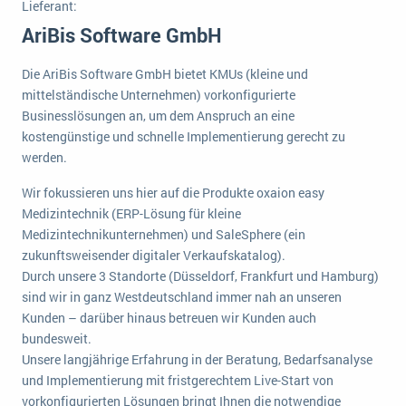
Lieferant:
Die „SaaSpocalypse“: Was ist das und was bedeutet es für die Zukunft von Unternehmenssoftware?
AriBis Software GmbH
SAP investiert mit zwei strategischen Übernahmen in Enterprise-KI
Die AriBis Software GmbH bietet KMUs (kleine und
ERP-Trends in der Produktion
mittelständische Unternehmen) vorkonfigurierte
Businesslösungen an, um dem Anspruch an eine
NACHRICHTENARCHIV
kostengünstige und schnelle Implementierung gerecht zu
werden.
Wir fokussieren uns hier auf die Produkte oxaion easy
Medizintechnik (ERP-Lösung für kleine
Medizintechnikunternehmen) und SaleSphere (ein
zukunftsweisender digitaler Verkaufskatalog).
Durch unsere 3 Standorte (Düsseldorf, Frankfurt und Hamburg)
sind wir in ganz Westdeutschland immer nah an unseren
Kunden – darüber hinaus betreuen wir Kunden auch
bundesweit.
Unsere langjährige Erfahrung in der Beratung, Bedarfsanalyse
und Implementierung mit fristgerechtem Live-Start von
vorkonfigurierten Lösungen bringt Ihnen die notwendige