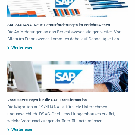
Die „SaaSpocalypse“: Was ist das und was bedeutet es für die Zukunft von Unternehmenssoftware?
SAP investiert mit zwei strategischen Übernahmen in Enterprise-KI
SAP S/4HANA: Neue Herausforderungen im Berichtswesen
ERP-Trends in der Produktion
Die Anforderungen an das Berichtswesen steigen weiter. Vor
Allem im Finanzwesen kommt es dabei auf Schnelligkeit an.
NACHRICHTENARCHIV
Weiterlesen
Voraussetzungen für die SAP-Transformation
Die Migration auf S/4HANA ist für viele Unternehmen
unausweichlich. DSAG-Chef Jens Hungershausen erklärt,
welche Voraussetzungen dafür erfüllt sein müssen.
Weiterlesen