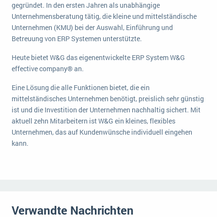
gegründet. In den ersten Jahren als unabhängige
Die „SaaSpocalypse“: Was ist das und was bedeutet es für die Zukunft von Unternehmenssoftware?
Unternehmensberatung tätig, die kleine und mittelständische
Unternehmen (KMU) bei der Auswahl, Einführung und
SAP investiert mit zwei strategischen Übernahmen in Enterprise-KI
Betreuung von ERP Systemen unterstützte.
ERP-Trends in der Produktion
Heute bietet W&G das eigenentwickelte ERP System W&G
NACHRICHTENARCHIV
effective company® an.
Eine Lösung die alle Funktionen bietet, die ein
mittelständisches Unternehmen benötigt, preislich sehr günstig
ist und die Investition der Unternehmen nachhaltig sichert. Mit
aktuell zehn Mitarbeitern ist W&G ein kleines, flexibles
Unternehmen, das auf Kundenwünsche individuell eingehen
kann.
Verwandte Nachrichten