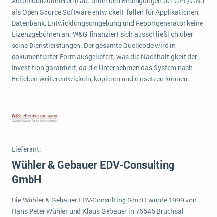
Automobilzulieferern) ab. Unter den Bedingungen der GPL/GNU
wichtigsten Punkte, die es zu beachten gilt
Logistik
als Open Source Software entwickelt, fallen für Applikationen,
Produktion
Datenbank, Entwicklungsumgebung und Reportgenerator keine
Service Level Agreements (SLA) und ERP: Was muss man wissen?
Lizenzgebühren an. W&G finanziert sich ausschließlich über
Immobilien
seine Dienstleistungen. Der gesamte Quellcode wird in
ERP-Software für Abfallentsorger
Services
dokumentierter Form ausgeliefert, was die Nachhaltigkeit der
Investition garantiert, da die Unternehmen das System nach
Textil und Mode
Digitale Arbeitsaufträge in Ihrem ERP- oder FSM-System: clever und effizient
Belieben weiterentwickeln, kopieren und einsetzen können.
Vermietung
MEHR ÜBER ERP-SOFTWARE
Versorgung
ERP News
Lieferant:
Wühler & Gebauer EDV-Consulting
GmbH
SAP übernimmt Reltio für eine bessere
Datenintegration
Die Wühler & Gebauer EDV-Consulting GmbH wurde 1999 von
Hans Peter Wühler und Klaus Gebauer in 76646 Bruchsal