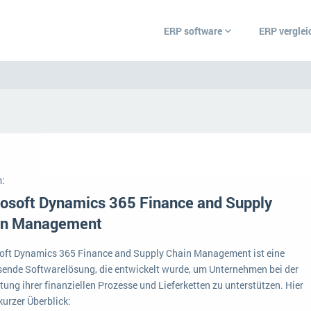
ERP software
ERP verglei
ERP Wissenszentrum
Was ist ERP?
Ämter
Bildungseinrichtunge
Hintergrund
Einzelhandel
:
Vorbereitung
r
are.
osoft Dynamics 365 Finance and Supply
Grosshandel
 und
 Ihr
Ein WMS implementieren: Das sind die 6
in Management
ERP-Software nach B
che aus
wichtigsten Punkte, die es zu beachten gilt
Handwerk
au diese
oft Dynamics 365 Finance and Supply Chain Management ist eine
Plattform
IKT
euen
ende Softwarelösung, die entwickelt wurde, um Unternehmen bei der
Service Level Agreements (SLA) und ERP: Was muss man wissen?
nützliche
ung ihrer finanziellen Prozesse und Lieferketten zu unterstützen. Hier
Betriebsgröße
Landwirtschaft
 kurzer Überblick:
ERP-Software für Abfallentsorger