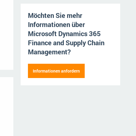
NGO
Service und Wartung
ERP-Trends in der Produktion
Möchten Sie mehr
Logistik
NACHRICHTENARCHIV
Informationen über
Immobilien
Microsoft Dynamics 365
Finance and Supply Chain
Textil und Mode
Management?
Versorgung
Herr
Frau
Informationen anfordern
Vorname
Name der Firm
Nachname
Straße
Position
Postleitzahl
E-Mail Adresse
Mitarbeiter