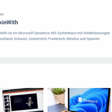
Medien
Funktionalitäten
Digitale Arbeitsaufträge in Ihrem ERP- oder FSM-System: clever und effizient
nt:
Lebensmittelindustrie
MEHR ÜBER ERP-SOFTWARE
Kosten
kinWith
Produktion
With ist ein Microsoft Dynamics 365 Systemhaus mit Niederlassungen
Services
tschland, Schweiz, Oesterreich, Frankreich, Benelux und Spanien.
Vermietung