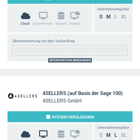
Die „SaaSpocalypse“: Was ist das und was bedeutet es für die Zukunft von Unternehmenssoftware?
Unternehmensgröße
S
M
L
XL
SAP investiert mit zwei strategischen Übernahmen in Enterprise-KI
Cloud
On-premises
Hosted
Hybrid
ERP-Trends in der Produktion
Übereinstimmung mit dem Suchauftrag:
NACHRICHTENARCHIV
SPEZIFIKATION ANSCHAUEN
4SELLERS (auf Basis der Sage 100)
4SELLERS GmbH
SYSTEM
VERGLEICHEN
Unternehmensgröße
S
M
L
XL