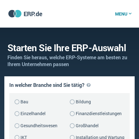
ERP.de
MENU
ERP software
Starten Sie Ihre ERP-Auswahl
Finden Sie heraus, welche ERP-Systeme am besten zu
Die 15 Schritte einer ERP‑Einführung
ERP vergleichen
Ihrem Unternehmen passen
Was ist ERP?
Hintergrund
ERP für jede Branche
In welcher Branche sind Sie tätig?
Vorbereitung
ERP-Software nach Branche
Bau
Bildung
ERP-Software nach Branchen
ERP Wissenszentrum
Plattform
Ämter
Einzelhandel
Finanzdienstleistungen
Betriebsgröße
Bau
Vorgestellt
Was ist ERP?
Gesundheitswesen
Großhandel
Funktionalitäten
Bildungseinrichtungen
ERP-Experten
IKT
Installation und Wartung
Kosten