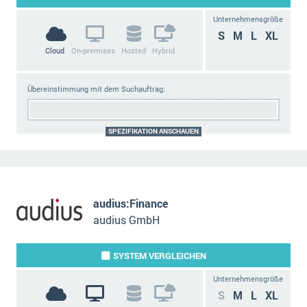
Unternehmensgröße
S
M
L
XL
Cloud
On-premises
Hosted
Hybrid
Übereinstimmung mit dem Suchauftrag:
SPEZIFIKATION ANSCHAUEN
audius:Finance
audius GmbH
SYSTEM
VERGLEICHEN
Unternehmensgröße
S
M
L
XL