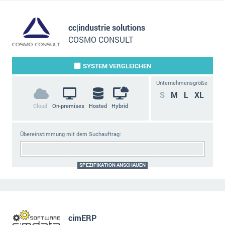
cc|industrie solutions
COSMO CONSULT
SYSTEM
VERGLEICHEN
Unternehmensgröße
S
M
L
XL
Cloud
On-premises
Hosted
Hybrid
Übereinstimmung mit dem Suchauftrag:
SPEZIFIKATION ANSCHAUEN
cimERP