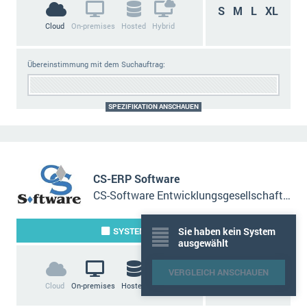
S
M
L
XL
Cloud
On-premises
Hosted
Hybrid
Übereinstimmung mit dem Suchauftrag:
SPEZIFIKATION ANSCHAUEN
CS-ERP Software
CS-Software Entwicklungsgesellschaft mbH
SYSTEM
VERGLEICHEN
Sie haben kein System
ausgewählt
Unternehmensgröße
S
M
L
XL
VERGLEICH
ANSCHAUEN
Cloud
On-premises
Hosted
Hybrid