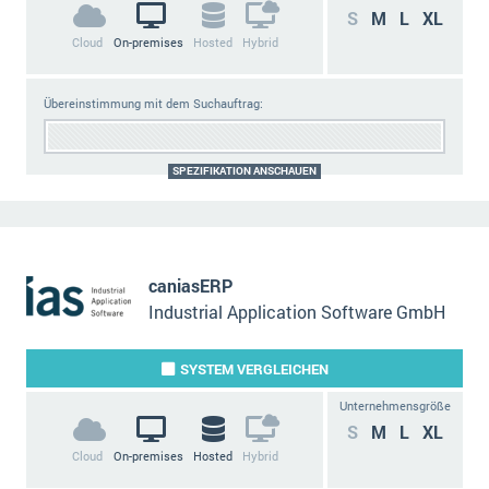
S
M
L
XL
Cloud
On-premises
Hosted
Hybrid
Übereinstimmung mit dem Suchauftrag:
SPEZIFIKATION ANSCHAUEN
caniasERP
Industrial Application Software GmbH
SYSTEM
VERGLEICHEN
Unternehmensgröße
S
M
L
XL
Cloud
On-premises
Hosted
Hybrid