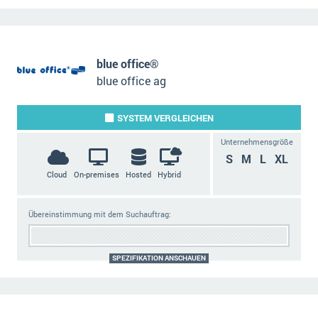
blue office®
blue office ag
SYSTEM
VERGLEICHEN
Unternehmensgröße
S
M
L
XL
Cloud
On-premises
Hosted
Hybrid
Übereinstimmung mit dem Suchauftrag:
SPEZIFIKATION ANSCHAUEN