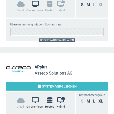
S
M
L
XL
Cloud
On-premises
Hosted
Hybrid
Übereinstimmung mit dem Suchauftrag:
SPEZIFIKATION ANSCHAUEN
APplus
Asseco Solutions AG
SYSTEM
VERGLEICHEN
Unternehmensgröße
S
M
L
XL
Cloud
On-premises
Hosted
Hybrid