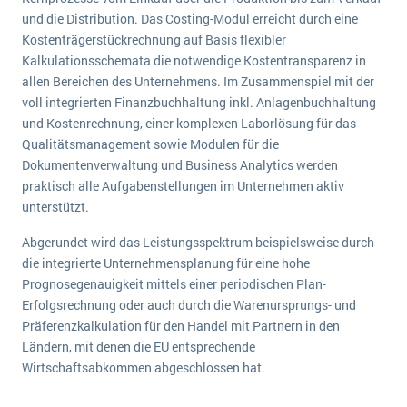
wichtigsten Punkte, die es zu beachten gilt
Logistik
und die Distribution. Das Costing-Modul erreicht durch eine
Kostenträgerstückrechnung auf Basis flexibler
Produktion
Service Level Agreements (SLA) und ERP: Was muss man wissen?
Kalkulationsschemata die notwendige Kostentransparenz in
Immobilien
allen Bereichen des Unternehmens. Im Zusammenspiel mit der
ERP-Software für Abfallentsorger
Services
voll integrierten Finanzbuchhaltung inkl. Anlagenbuchhaltung
und Kostenrechnung, einer komplexen Laborlösung für das
Textil und Mode
Digitale Arbeitsaufträge in Ihrem ERP- oder FSM-System: clever und effizient
Qualitätsmanagement sowie Modulen für die
Vermietung
Dokumentenverwaltung und Business Analytics werden
MEHR ÜBER ERP-SOFTWARE
Versorgung
praktisch alle Aufgabenstellungen im Unternehmen aktiv
unterstützt.
ERP News
Abgerundet wird das Leistungsspektrum beispielsweise durch
die integrierte Unternehmensplanung für eine hohe
Prognosegenauigkeit mittels einer periodischen Plan-
Erfolgsrechnung oder auch durch die Warenursprungs- und
Präferenzkalkulation für den Handel mit Partnern in den
Ländern, mit denen die EU entsprechende
SAP übernimmt Reltio für eine bessere
Wirtschaftsabkommen abgeschlossen hat.
Datenintegration