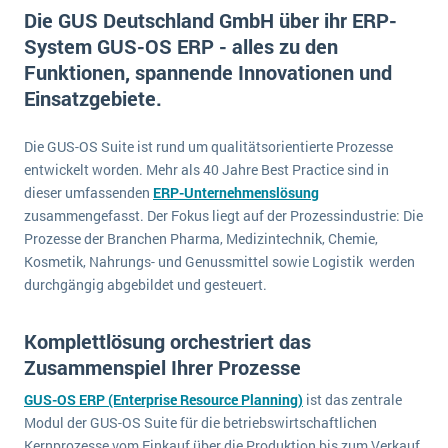
E-commerce
Die GUS Deutschland GmbH über ihr ERP-
Offene Stellen bei ERP-Lieferanten
Suche
System GUS-OS ERP - alles zu den
Einzelhandel
Über uns
Vergleich
Funktionen, spannende Innovationen und
Finanzen
DSGVO/GDPR
Einsatzgebiete.
Auswahl
Die 4 Komponenten eines CRM-Systems
Grosshandel
Einführung
Impressum
Handel
Die GUS-OS Suite ist rund um qualitätsorientierte Prozesse
Schulung
5 Funktionen einer ERP-Software für Konzerne
Kontakt
entwickelt worden. Mehr als 40 Jahre Best Practice sind in
Handwerk
Auswertung
dieser umfassenden
ERP-Unternehmenslösung
Was ist Data Mining? - Ein Leitfaden für Unternehmen
Health Care
zusammengefasst. Der Fokus liegt auf der Prozessindustrie: Die
Service und Wartung
IKT
Prozesse der Branchen Pharma, Medizintechnik, Chemie,
Mehr über ERP-Software
Kosmetik, Nahrungs- und Genussmittel sowie Logistik werden
Installation
durchgängig abgebildet und gesteuert.
Landwirtschaft
ERP Wissenszentrum
Maschinenbau
Komplettlösung orchestriert das
Zusammenspiel Ihrer Prozesse
Medien
NGO
GUS-OS ERP (Enterprise Resource Planning)
ist das zentrale
Modul der GUS-OS Suite für die betriebswirtschaftlichen
Lebensmittelindustrie
Ein WMS implementieren: Das sind die 6
Kernprozesse vom Einkauf über die Produktion bis zum Verkauf