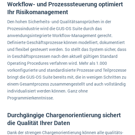
Workflow- und Prozesssteuerung optimiert
Die „SaaSpocalypse“: Was ist das und was bedeutet es für die Zukunft von Unternehmenssoftware?
Ihr Risikomanagement
SAP investiert mit zwei strategischen Übernahmen in Enterprise-KI
Den hohen Sicherheits- und Qualitätsansprüchen in der
Prozessindustrie wird die GUS-OS Suite durch das
ERP-Trends in der Produktion
anwendungsintegrierte Workflow-Management gerecht.
NACHRICHTENARCHIV
Definierte Geschäftsprozesse können modelliert, dokumentiert
und flexibel gesteuert werden. So stellt das System sicher, dass
in Geschäftsprozessen nach den aktuell gültigen Standard
Operating Procedures verfahren wird. Mehr als 1.000
vorkonfigurierte und standardisierte Prozesse und Teilprozesse
bringt die GUS-OS Suite bereits mit, die in wenigen Schritten zu
einem Gesamtprozess zusammengestellt und auch vollständig
individualisiert werden können. Ganz ohne
Programmierkenntnisse.
Durchgängige Chargenorientierung sichert
die Qualität Ihrer Daten
Dank der strengen Chargenorientierung können alle qualitäts-