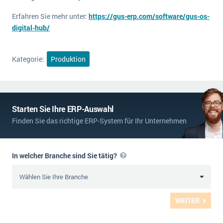
Die „SaaSpocalypse“: Was ist das und was bedeutet es für die Zukunft von Unternehmenssoftware?
Erfahren Sie mehr unter:
https://gus-erp.com/software/gus-os-
digital-hub/
SAP investiert mit zwei strategischen Übernahmen in Enterprise-KI
ERP-Trends in der Produktion
Kategorie:
Produktion
NACHRICHTENARCHIV
Starten Sie Ihre ERP-Auswahl
Finden Sie das richtige ERP-System für Ihr Unternehmen
In welcher Branche sind Sie tätig?
WEITER