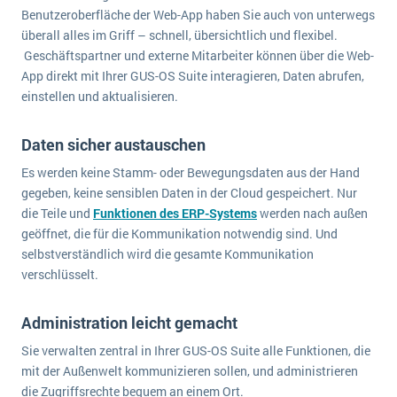
wichtigsten Punkte, die es zu beachten gilt
Logistik
Benutzeroberfläche der Web-App haben Sie auch von unterwegs
überall alles im Griff – schnell, übersichtlich und flexibel.
Produktion
Geschäftspartner und externe Mitarbeiter können über die Web-
Service Level Agreements (SLA) und ERP: Was muss man wissen?
Immobilien
App direkt mit Ihrer GUS-OS Suite interagieren, Daten abrufen,
ERP-Software für Abfallentsorger
Services
einstellen und aktualisieren.
Textil und Mode
Digitale Arbeitsaufträge in Ihrem ERP- oder FSM-System: clever und effizient
Daten sicher austauschen
Vermietung
MEHR ÜBER ERP-SOFTWARE
Es werden keine Stamm- oder Bewegungsdaten aus der Hand
Versorgung
gegeben, keine sensiblen Daten in der Cloud gespeichert. Nur
die Teile und
Funktionen des ERP-Systems
werden nach außen
ERP News
geöffnet, die für die Kommunikation notwendig sind. Und
selbstverständlich wird die gesamte Kommunikation
verschlüsselt.
Administration leicht gemacht
SAP übernimmt Reltio für eine bessere
Sie verwalten zentral in Ihrer GUS-OS Suite alle Funktionen, die
Datenintegration
mit der Außenwelt kommunizieren sollen, und administrieren
die Zugriffsrechte bequem an einem Ort.