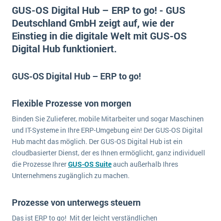
E-commerce
GUS-OS Digital Hub – ERP to go! - GUS
Offene Stellen bei ERP-Lieferanten
Suche
Deutschland GmbH zeigt auf, wie der
Einzelhandel
Über uns
Vergleich
Einstieg in die digitale Welt mit GUS-OS
Finanzen
DSGVO/GDPR
Digital Hub funktioniert.
Auswahl
Die 4 Komponenten eines CRM-Systems
Grosshandel
Einführung
Impressum
Handel
GUS-OS Digital Hub – ERP to go!
Schulung
5 Funktionen einer ERP-Software für Konzerne
Kontakt
Handwerk
Auswertung
Was ist Data Mining? - Ein Leitfaden für Unternehmen
Health Care
Flexible Prozesse von morgen
Service und Wartung
IKT
Binden Sie Zulieferer, mobile Mitarbeiter und sogar Maschinen
Mehr über ERP-Software
und IT-Systeme in Ihre ERP-Umgebung ein! Der GUS-OS Digital
Installation
Hub macht das möglich. Der GUS-OS Digital Hub ist ein
Landwirtschaft
ERP Wissenszentrum
cloudbasierter Dienst, der es Ihnen ermöglicht, ganz individuell
Maschinenbau
die Prozesse Ihrer
GUS-OS Suite
auch außerhalb Ihres
Unternehmens zugänglich zu machen.
Medien
NGO
Prozesse von unterwegs steuern
Lebensmittelindustrie
Ein WMS implementieren: Das sind die 6
Das ist ERP to go! Mit der leicht verständlichen