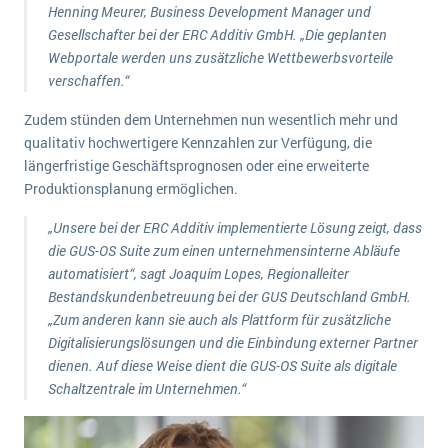
Henning Meurer, Business Development Manager und
Die „SaaSpocalypse“: Was ist das und was bedeutet es für die Zukunft von Unternehmenssoftware?
Gesellschafter bei der ERC Additiv GmbH. „Die geplanten
SAP investiert mit zwei strategischen Übernahmen in Enterprise-KI
Webportale werden uns zusätzliche Wettbewerbsvorteile
verschaffen.“
ERP-Trends in der Produktion
Zudem stünden dem Unternehmen nun wesentlich mehr und
NACHRICHTENARCHIV
qualitativ hochwertigere Kennzahlen zur Verfügung, die
längerfristige Geschäftsprognosen oder eine erweiterte
Produktionsplanung ermöglichen.
„Unsere bei der ERC Additiv implementierte Lösung zeigt, dass
die GUS-OS Suite zum einen unternehmensinterne Abläufe
automatisiert“, sagt Joaquim Lopes, Regionalleiter
Bestandskundenbetreuung bei der GUS Deutschland GmbH.
„Zum anderen kann sie auch als Plattform für zusätzliche
Digitalisierungslösungen und die Einbindung externer Partner
dienen. Auf diese Weise dient die GUS-OS Suite als digitale
Schaltzentrale im Unternehmen.“