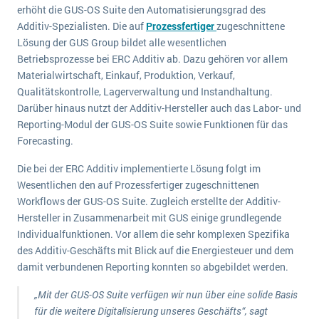
wichtigsten Punkte, die es zu beachten gilt
Logistik
erhöht die GUS-OS Suite den Automatisierungsgrad des
Additiv-Spezialisten. Die auf
Prozessfertiger
zugeschnittene
Produktion
Lösung der GUS Group bildet alle wesentlichen
Service Level Agreements (SLA) und ERP: Was muss man wissen?
Immobilien
Betriebsprozesse bei ERC Additiv ab. Dazu gehören vor allem
Materialwirtschaft, Einkauf, Produktion, Verkauf,
ERP-Software für Abfallentsorger
Services
Qualitätskontrolle, Lagerverwaltung und Instandhaltung.
Textil und Mode
Digitale Arbeitsaufträge in Ihrem ERP- oder FSM-System: clever und effizient
Darüber hinaus nutzt der Additiv-Hersteller auch das Labor- und
Vermietung
Reporting-Modul der GUS-OS Suite sowie Funktionen für das
MEHR ÜBER ERP-SOFTWARE
Forecasting.
Versorgung
Die bei der ERC Additiv implementierte Lösung folgt im
ERP News
Wesentlichen den auf Prozessfertiger zugeschnittenen
Workflows der GUS-OS Suite. Zugleich erstellte der Additiv-
Hersteller in Zusammenarbeit mit GUS einige grundlegende
Individualfunktionen. Vor allem die sehr komplexen Spezifika
des Additiv-Geschäfts mit Blick auf die Energiesteuer und dem
damit verbundenen Reporting konnten so abgebildet werden.
SAP übernimmt Reltio für eine bessere
Datenintegration
„Mit der GUS-OS Suite verfügen wir nun über eine solide Basis
für die weitere Digitalisierung unseres Geschäfts“, sagt