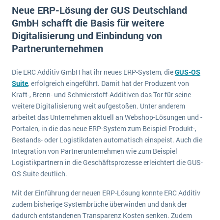
E-commerce
Neue ERP-Lösung der GUS Deutschland
Offene Stellen bei ERP-Lieferanten
Suche
GmbH schafft die Basis für weitere
Einzelhandel
Über uns
Vergleich
Digitalisierung und Einbindung von
Finanzen
DSGVO/GDPR
Partnerunternehmen
Auswahl
Die 4 Komponenten eines CRM-Systems
Grosshandel
Einführung
Impressum
Handel
Die ERC Additiv GmbH hat ihr neues ERP-System, die
GUS-OS
Schulung
5 Funktionen einer ERP-Software für Konzerne
Kontakt
Suite
, erfolgreich eingeführt. Damit hat der Produzent von
Handwerk
Auswertung
Kraft-, Brenn- und Schmierstoff-Additiven das Tor für seine
Was ist Data Mining? - Ein Leitfaden für Unternehmen
Health Care
weitere Digitalisierung weit aufgestoßen. Unter anderem
Service und Wartung
IKT
arbeitet das Unternehmen aktuell an Webshop-Lösungen und -
Mehr über ERP-Software
Portalen, in die das neue ERP-System zum Beispiel Produkt-,
Installation
Bestands- oder Logistikdaten automatisch einspeist. Auch die
Landwirtschaft
ERP Wissenszentrum
Integration von Partnerunternehmen wie zum Beispiel
Logistikpartnern in die Geschäftsprozesse erleichtert die GUS-
Maschinenbau
OS Suite deutlich.
Medien
Mit der Einführung der neuen ERP-Lösung konnte ERC Additiv
NGO
zudem bisherige Systembrüche überwinden und dank der
Lebensmittelindustrie
Ein WMS implementieren: Das sind die 6
dadurch entstandenen Transparenz Kosten senken. Zudem