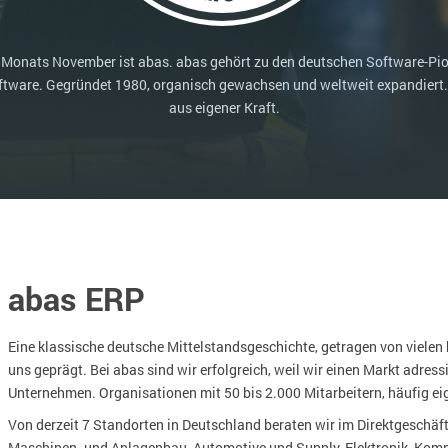
Medien
Funktionalitäten
Digitale Arbeitsaufträge in Ihrem ERP- oder FSM-System: clever und effizient
Lebensmittelindustrie
s Monats November ist abas. abas gehört zu den deutschen Software-Pio
MEHR ÜBER ERP-SOFTWARE
Kosten
ware. Gegründet 1980, organisch gewachsen und weltweit expandiert.
Produktion
aus eigener Kraft.
Services
Vermietung
abas ERP
Eine klassische deutsche Mittelstandsgeschichte, getragen von vielen 
uns geprägt. Bei abas sind wir erfolgreich, weil wir einen Markt adres
Unternehmen. Organisationen mit 50 bis 2.000 Mitarbeitern, häufig eig
Von derzeit 7 Standorten in Deutschland beraten wir im Direktgeschä
Maschinen- und Anlagenbau, Automotive und Supply, Elektronik, Komp