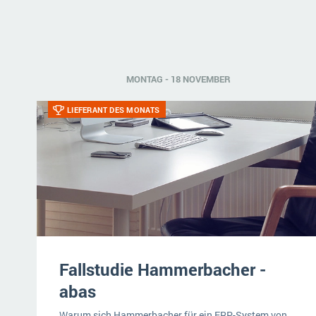
MONTAG - 18 NOVEMBER
LIEFERANT DES MONATS
Fallstudie Hammerbacher -
abas
Warum sich Hammerbacher für ein ERP-System von