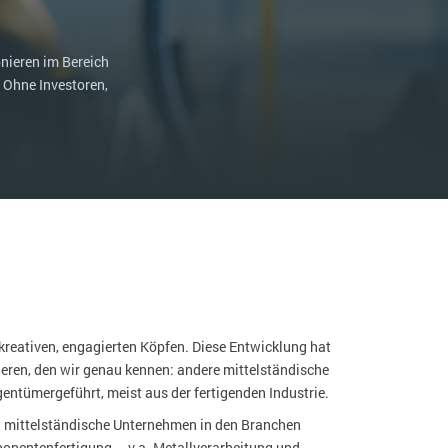
NGO
Service und Wartung
ERP-Trends in der Produktion
Logistik
nieren im Bereich
NACHRICHTENARCHIV
 Ohne Investoren,
Immobilien
Textil und Mode
Versorgung
kreativen, engagierten Köpfen. Diese Entwicklung hat
sieren, den wir genau kennen: andere mittelständische
entümergeführt, meist aus der fertigenden Industrie.
ft mittelständische Unternehmen in den Branchen
onentenfertigung – v.a. Metallverarbeitung und